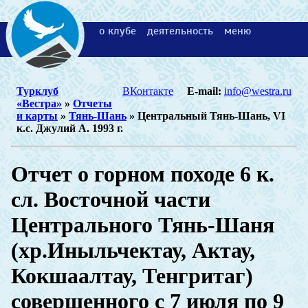
о клубе
деятельность
меню
Турклуб
ВКонтакте
E-mail:
info@westra.ru
«Вестра»
»
Отчеты
и карты
»
Тянь-Шань
» Центральный Тянь-Шань, VI
к.с. Джулий А. 1993 г.
Отчет о горном походе 6 к.
сл. Восточной части
Центрального Тянь-Шаня
(хр.Иныльчектау, Актау,
Кокшаалтау, Тенгритаг)
совершенного с 7 июля по 9