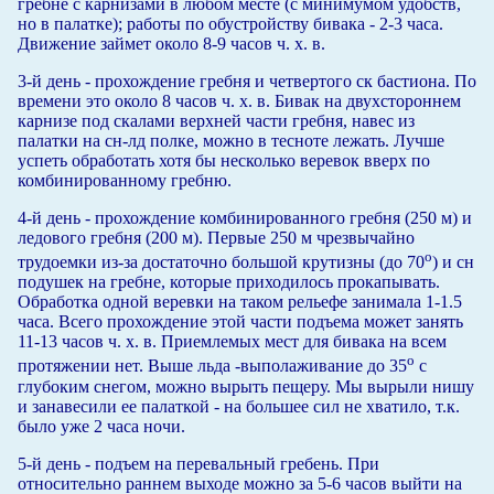
гребне с карнизами в любом месте (с минимумом удобств,
но в палатке); работы по обустройству бивака - 2-3 часа.
Движение займет около 8-9 часов ч. х. в.
3-й день - прохождение гребня и четвертого ск бастиона. По
времени это около 8 часов ч. х. в. Бивак на двухстороннем
карнизе под скалами верхней части гребня, навес из
палатки на сн-лд полке, можно в тесноте лежать. Лучше
успеть обработать хотя бы несколько веревок вверх по
комбинированному гребню.
4-й день - прохождение комбинированного гребня (250 м) и
ледового гребня (200 м). Первые 250 м чрезвычайно
о
трудоемки из-за достаточно большой крутизны (до 70
) и сн
подушек на гребне, которые приходилось прокапывать.
Обработка одной веревки на таком рельефе занимала 1-1.5
часа. Всего прохождение этой части подъема может занять
11-13 часов ч. х. в. Приемлемых мест для бивака на всем
о
протяжении нет. Выше льда -выполаживание до 35
с
глубоким снегом, можно вырыть пещеру. Мы вырыли нишу
и занавесили ее палаткой - на большее сил не хватило, т.к.
было уже 2 часа ночи.
5-й день - подъем на перевальный гребень. При
относительно раннем выходе можно за 5-6 часов выйти на