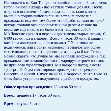
На подъем к п. Хан-Тенгри по ошибке вышли в 3 часа ночи.
Итог ночного выхода - нас хватило только до 6400. После
отдыха в оставленной здесь палатке попытались идти
выше, но поднявшийся сильный ветер не позволил
продолжать подъем, тем более что обработка скал по такой
погоде становилась проблематичной (в этом сезоне на
вершине еще никого не было и мы тащили с собой
МАЛовские крючья и веревки для замены старых перил). С
6400 вернулись в пещеры. Всего 7 часов 30 мин. Дальше у
нас была альтернатива - "высиживать" Хан, пока не
поднимемся, или пройти несколько перевалов для более-
менее полноценного завершенния маршрута 6 к.с. Теперь
можно сказать, что лучше бы мы выбрали восхождение, т.к.
прокапывание оставшейся части маршрута втроем в целом
не принесло удовлетворения. Мы выбрали поход, вместо
траверса Победы спланировав прохождение перевалов
Высокий и Дикий. Спуск на 4200, к заброске, занял 1 час 30
мин. Здесь устроили полудневку с разбором продуктов.
Общее время прохождения
20 часов 50 мин.
Время подъема
17 часов 50 мин.
Время спуска
3 часа.