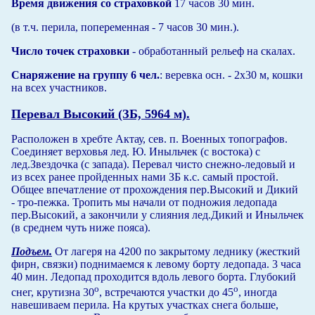
Время движения со страховкой
17 часов 30 мин.
(в т.ч. перила, попеременная - 7 часов 30 мин.).
Число точек страховки
- обработанный рельеф на скалах.
Снаряжение на группу 6 чел.
: веревка осн. - 2х30 м, кошки
на всех участников.
Перевал Высокий (ЗБ, 5964 м).
Расположен в хребте Актау, сев. п. Военных топографов.
Соединяет верховья лед. Ю. Иныльчек (с востока) с
лед.Звездочка (с запада). Перевал чисто снежно-ледовый и
из всех ранее пройденных нами ЗБ к.с. самый простой.
Общее впечатление от прохождения пер.Высокий и Дикий
- тро-пежка. Тропить мы начали от подножия ледопада
пер.Высокий, а закончили у слияния лед.Дикий и Иныльчек
(в среднем чуть ниже пояса).
Подъем.
От лагеря на 4200 по закрытому леднику (жесткий
фирн, связки) поднимаемся к левому борту ледопада. 3 часа
40 мин. Ледопад проходится вдоль левого борта. Глубокий
о
о
снег, крутизна 30
, встречаются участки до 45
, иногда
навешиваем перила. На крутых участках снега больше,