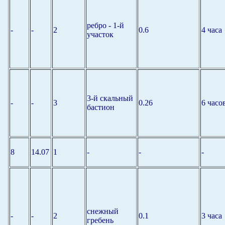
ребро - 1-й
-
-
2
0.6
4 часа
участок
3-й скальный
-
-
3
0.26
6 часо
бастион
8
14.07
1
-
-
-
снежный
-
-
2
0.1
3 часа
гребень