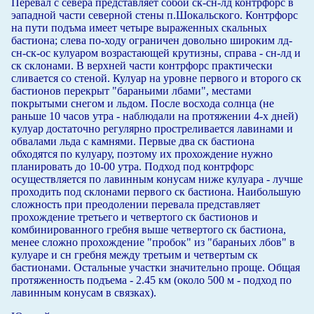
Перевал с севера представляет собой ск-сн-лд контрфорс в
эападной части северной стены п.Шокальского. Контрфорс
на пути подъма имеет четыре выраженных скальных
бастиона; слева по-ходу ограничен довольно широким лд-
сн-ск-ос кулуаром возрастающей крутизны, справа - сн-лд и
ск склонами. В верхней части контрфорс практически
сливается со стеной. Кулуар на уровне первого и второго ск
бастионов перекрыт "бараньими лбами", местами
покрытыми снегом и льдом. После восхода солнца (не
раньше 10 часов утра - наблюдали на протяжении 4-х дней)
кулуар достаточно регулярно простреливается лавинами и
обвалами льда с камнями. Первые два ск бастиона
обходятся по кулуару, поэтому их прохождение нужно
планировать до 10-00 утра. Подход под контрфорс
осуществляется по лавинным конусам ниже кулуара - лучше
проходить под склонами первого ск бастиона. Наибольшую
сложность при преодолении перевала представляет
прохождение третьего и четвертого ск бастионов и
комбинированного гребня выше четвертого ск бастиона,
менее сложно прохождение "пробок" из "бараньих лбов" в
кулуаре и сн гребня между третьим и четвертым ск
бастионами. Остальные участки значительно проще. Общая
протяженность подъема - 2.45 км (около 500 м - подход по
лавинным конусам в связках).