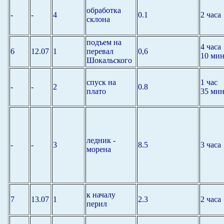
обработка
-
-
4
0.1
2 часа
склона
подъем на
4 часа
6
12.07
1
перевал
0,6
10 мин
Шокальского
спуск на
1 час
-
-
2
0.8
плато
35 мин
ледник -
-
-
3
8.5
3 часа
морена
к началу
7
13.07
1
2.3
2 часа
перил