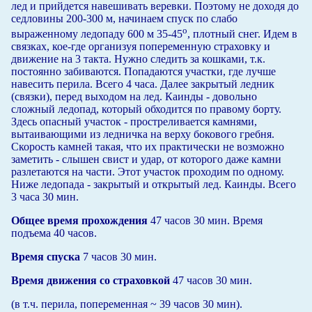
лед и прийдется навешивать веревки. Поэтому не доходя до
седловины 200-300 м, начинаем спуск по слабо
о
выраженному ледопаду 600 м 35-45
, плотный снег. Идем в
связках, кое-где организуя попеременную страховку и
движение на 3 такта. Нужно следить за кошками, т.к.
постоянно забиваются. Попадаются участки, где лучше
навесить перила. Всего 4 часа. Далее закрытый ледник
(связки), перед выходом на лед. Каинды - довольно
сложный ледопад, который обходится по правому борту.
Здесь опасный участок - простреливается камнями,
вытаивающими из ледничка на верху бокового гребня.
Скорость камней такая, что их практически не возможно
заметить - слышен свист и удар, от которого даже камни
разлетаются на части. Этот участок проходим по одному.
Ниже ледопада - закрытый и открытый лед. Каинды. Всего
3 часа 30 мин.
Общее время прохождения
47 часов 30 мин. Время
подъема 40 часов.
Время спуска
7 часов 30 мин.
Время движения со страховкой
47 часов 30 мин.
(в т.ч. перила, попеременная ~ 39 часов 30 мин).