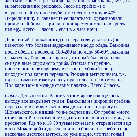
жесткий, 200 м. При выходе на купол - участок льда 80
, 10
м, вытаскивание рюкзаков. Здесь на гребне - не
о
выраженный купол с глубоким снегом, не круче 40
.
Вырыли нишу и, занавесив ее палатками, организовали
приличный бивак. При наличии времени можно вырыть
пещеру. Всего 11 часов. Легли в 2 часа ночи.
День пятый.
Плохая погода и вчерашняя усталость (не
известно, что больше) задерживают нас до обеда. Выходим
о
после обеда и провесив 180-200 м по льду 50-60
, выходим
на макушку большого карниза, который был виден еще
снизу в виде огромного гриба. Отсюда по гребню,
постепенно переходящему в склон (глубокий снег),
выходим под карниз перевала. Рюкзаки вытаскиваем, т.к.
идти с ними по такому снегу практически не возможно.
Под карнизом в мульде ставим палатки. Всего 6 часов.
Спуск.
День шестой.
Ранним утром яркое солнце, но к
выходу все закрывает туман. Выходим на широкий гребень
перевала и в связках начинаем движение в сторону п.
Шокальского, к низшей точке седловины. От гребня много
ответвлений, поэтому приходится останавливаться и ждать
просветов. Где-то к 10-З0 туман исчезает и открывается вид
вниз. Можно дойти до седловины, сбросив по гребню еще
несколько десятков метров, но уже видно, что там голый