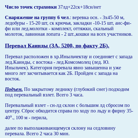
Число точек страховки
37лд+22ск+18сн/нет
Снаряжение на группу 6 чел
.: веревка осн. - 3х45-50 м,
ледобуры - 15-20 шт, ск крючья, закладки -10-15 шт, аис-фи-
фи или лед.молотки - комплект, оттяжки, скальный
молоток, лавинная лопата - 2 шт.,кошки на всех участников.
Перевал Каинды (ЗА, 5200, по факту 2Б).
Перевал расположен в хр.Иныльчектау и соединяет с запада
лед.Каинды, с востока - лед.Комсомолец (лед. Ю.
Иныльчек). Категория перевала явно завышенна и уже
много лет засчитывается как 2Б. Пройден с запада на
восток.
Подъем.
По закрытому леднику (глубокий снег) подходим
под перевальный взлет. Всего 3 часа.
Перевальный взлет - сн-лд склон с большим лд сбросом по
центру. Сброс обходится справа по ходу по льду и фирну 35-
о
40
., 100 м - перила,
далее по выполаживающемуся склону на седловину
перевала. Всего 2 часа 30 мин.