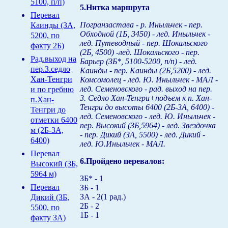
5100, п/п)
5.Нитка маршрута
Перевал
Погранзастава - р. Иныльчек - пер.
Каинды (ЗА,
Обходной (1Б, 3450) - лед. Иныльчек -
5200, по
лед. Путеводный - пер. Шокальского
факту 2Б)
(2Б, 4500) -лед. Шокальского - пер.
Рад.выход на
Барьер (ЗБ*, 5100-5200, п/п) - лед.
пер.З.седло
Каинды - пер. Каинды (2Б,5200) - лед.
Хан-Тенгри
Комсомолец - лед. Ю. Иныльчек - МАЛ -
лед. Семеновского - рад. выход на пер.
и по гребню
3. Седло Хан-Тенгри+подъем к п. Хан-
п.Хан-
Тенгри до высоты 6400 (2Б-3А, 6400) -
Тенгри до
лед. Семеновского - лед. Ю. Иныльчек -
отметки 6400
пер. Высокий (ЗБ,5964) - лед. Звездочка
м (2Б-3А,
- пер. Дикий (ЗА, 5500) - лед. Дикий -
6400)
лед. Ю.Иныльчек - МАЛ.
Перевал
6.Пройдено перевалов:
Высокий (ЗБ,
5964 м)
ЗБ* - 1
Перевал
ЗБ - 1
ЗА - 2(1 рад.)
Дикий (ЗБ,
2Б - 2
5500, по
1Б - 1
факту ЗА)