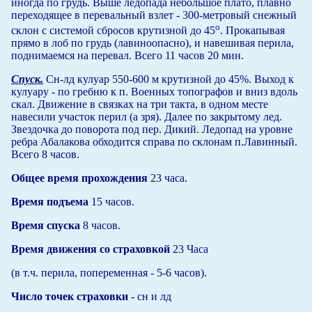
иногда по грудь. Выше ледопада небольшое плато, плавно
переходящее в перевальный взлет - 300-метровый снежный
о
склон с системой сбросов крутизной до 45
. Прокапывая
прямо в лоб по грудь (лавиноопасно), и навешивая перила,
поднимаемся на перевал. Всего 11 часов 20 мин.
Спуск.
Сн-лд кулуар 550-600 м крутизной до 45%. Выход к
кулуару - по гребню к п. Военных топографов и вниз вдоль
скал. Движение в связках на три такта, в одном месте
навесили участок перил (а зря). Далее по закрытому лед.
Звездочка до поворота под пер. Дикий. Ледопад на уровне
ребра Абалакова обходится справа по склонам п.Лавинный.
Всего 8 часов.
Общее время прохождения
23 часа.
Время подъема
15 часов.
Время спуска
8 часов.
Время движения со страховкой
23 Часа
(в т.ч. перила, попеременная - 5-6 часов).
Число точек страховки
- сн и лд