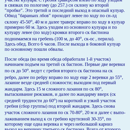
в связках по пологому (до 257.) сн склону ко второй
"пробке". Это третий и последний выход в опасный кулуар.
Обход "бараньих лбов" проходит левее по ходу по сн-лд
о
склону 45-50
, 40 м и далее траверс вправо по ходу в кулуар
примерно 60 м. Здесь уходим из основного кулуара и по
кулуару левее (по ходу) кромки второго ск бастиона
о
поднимаемся на гребень (100 м, до 40
, ск-ос , перила).
Здесь обед. Всего 6 часов. После выхода в боковой кулуар
по основному пошли обвалы.
После обеда (во время обеда обработали 1-й участок)
начинаем подъем на третий ск бастион. Первые две веревки
о
по ск до 50
. ведут с гребня второго ск бастиона на ск
о
ребро, далее по ребру вправо по ходу еще 2 веревки до 55
,
лазание везде средней сложности; выходим под первый
о
жандарм. Здесь 15 м сложного лаэания по ск 80
,
вытаскивание рюкзаков, и далее по жандарму вверх (ск
о
средней трудности до 60
) на короткий и узкий участок
гребня (сбор группы) под второй жандарм. Здесь снова
о
участок сложного лазания по ск 70-80
, 20 м и далее с выпо-
о
лаживанием выход к сн гребню крутизной 30-35
, по
которому еще одна веревка и через небольшой карниз
выход на вершину третьего ск бастиона. Всего от второго