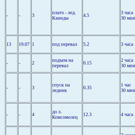
плато - лед.
3 часа
-
-
3
4.5
Каинды
30 мин
13
19.07
1
под перевал
5.2
3 часа
подъем на
2 часа
-
-
2
0.15
перевал
30 мин
спуск на
1 час
-
-
3
0.35
ледник
30 мин
до л.
-
-
4
12.3
4 часа
Комсомолец