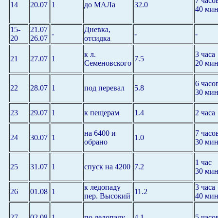
7 часо
14
20.07
1
до МАЛа
32.0
40 мин
15-
21.07
Дневка,
-
-
-
20
26.07
отсидка
к л.
3 часа
21
27.07
1
7.5
Семеновского
20 мин
6 часо
22
28.07
1
под перевал
5.8
30 мин
23
29.07
1
к пещерам
1.4
2 часа
на 6400 и
7 часо
24
30.07
1
1.0
обрано
30 мин
1 час
25
31.07
1
спуск на 4200
7.2
30 мин
к ледопаду
3 часа
26
01.08
1
11.2
пер. Высокий
40 мин
27
02.08
1
по ледопаду
4.1
5 часо