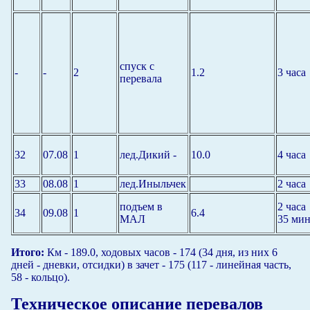
спуск с
-
-
2
1.2
3 часа
перевала
32
07.08
1
лед.Дикий -
10.0
4 часа
33
08.08
1
лед.Иныльчек
2 часа
подъем в
2 часа
34
09.08
1
6.4
МАЛ
35 мин
Итого:
Км - 189.0, ходовых часов - 174 (34 дня, из них 6
дней - дневки, отсидки) в зачет - 175 (117 - линейная часть,
58 - кольцо).
Техническое описание перевалов