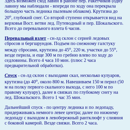
Здесь возможен сход лавин в районе пер. Ракетчиков (одну
лавину мы наблюдали - впереди по ходу она перекрыла
большую часть ледника пылевым облаком). Крутизна до
о
20
, глубокий снег. Со второй ступени открывается вид на
верховья Вост. ветви лед. Путеводный и пер. Шокальского.
Всего до перевального взлета 6 часов.
Перевальный взлет
- сн-лд склон с серией ледовых
сбросов и 6ергшрундов. Подъем по снежному галстуку
о
о
между сбросами, крутизна до 45
, 220 м, участки до 55
,
везде перила, и еще 300 м по гребню влево по ходу до
седловины. Всего 4 часа 10 мин. (плюс 2 часа
предварительной обработки).
Спуск
- сн-лд склон с выходами скал, несколько кулуаров,
о
крутизна (до 40
, около 800 м. Навешиваем 150 м перил (50
м на полку первого скального выхода, с него 100 м по
правому кулуару), далее в связках по глубокому снегу на
лед. Шокальского. Всего 1 час 35 мин.
Дальнейший спуск - по центру ледника и по ледопаду,
придерживаясь немного левее центра; далее по нижнему
ледопаду с выходом в левобережный рантклюфт у слияния
с боковой камерой. Везде связки. Всего 2 часа.