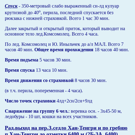
Спуск
- 350-метровый слабо выраженный сн-лд кулуар
о
крутизной до 40
, перила, последний спускается без
рюкзака с нижней страховкой. Всего 1 час 30 мин.
Далее закрытый и открытый приток, который выводит на
основное тело лед.Комсомолец. Всего 4 часа.
По лед. Комсомолец и Ю. Иныльчек до а/л МАЛ. Всего 7
часов 40 мин.
Общее время прохождения
18 часов 40 мин.
Время подъема
5 часов 30 мин.
Время спуска
13 часа 10 мин.
Время движения со страховкой
8 часов 30 мин.
(в т.ч. перила, попеременная - 4 часа).
Число точек страховки
4лд+2сн/2сн+9лд
Снаряжение на группу 6 чел.
: веревка осн. - 3х45-50 м,
ледобуры - 10 шт, кошки на всех участников.
Рад.выход на пер.З.седло Хан-Тенгри и по гребню
п.Хан-Тенгри до отметки 6400 м (2Б-3А, 6400).