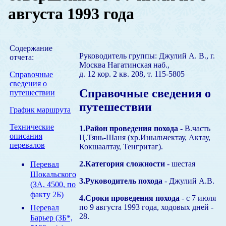
августа 1993 года
Содержание
Руководитель группы: Джулий А. В., г.
отчета:
Москва Нагатинская наб.,
д. 12 кор. 2 кв. 208, т. 115-5805
Справочные
сведения о
Справочные сведения о
путешествии
путешествии
График маршрута
Технические
1.Район проведения похода
- В.часть
описания
Ц.Тянь-Шаня (хр.Иныльчектау, Актау,
перевалов
Кокшаалтау, Тенгритаг).
2.Категория сложности
- шестая
Перевал
Шокальского
3.Руководитель похода
- Джулий А.В.
(ЗА, 4500, по
факту 2Б)
4.Сроки проведения похода
- с 7 июля
по 9 августа 1993 года, ходовых дней -
Перевал
28.
Барьер (ЗБ*,