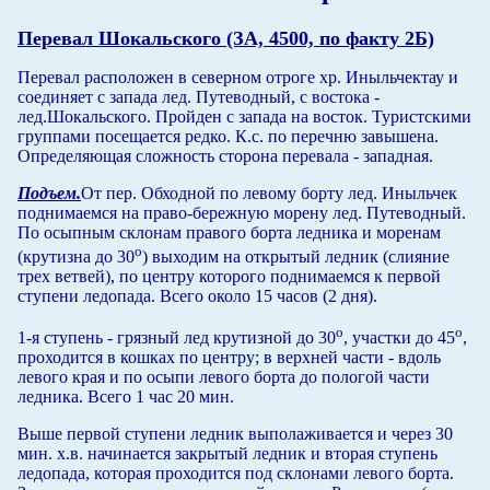
Перевал Шокальского (ЗА, 4500, по факту 2Б)
Перевал расположен в северном отроге хр. Иныльчектау и
соединяет с запада лед. Путеводный, с востока -
лед.Шокальского. Пройден с запада на восток. Туристскими
группами посещается редко. К.с. по перечню завышена.
Определяющая сложность сторона перевала - западная.
Подъем.
От пер. Обходной по левому борту лед. Иныльчек
поднимаемся на право-бережную морену лед. Путеводный.
По осыпным склонам правого борта ледника и моренам
о
(крутизна до 30
) выходим на открытый ледник (слияние
трех ветвей), по центру которого поднимаемся к первой
ступени ледопада. Всего около 15 часов (2 дня).
о
о
1-я ступень - грязный лед крутизной до 30
, участки до 45
,
проходится в кошках по центру; в верхней части - вдоль
левого края и по осыпи левого борта до пологой части
ледника. Всего 1 час 20 мин.
Выше первой ступени ледник выполаживается и через 30
мин. х.в. начинается закрытый ледник и вторая ступень
ледопада, которая проходится под склонами левого борта.