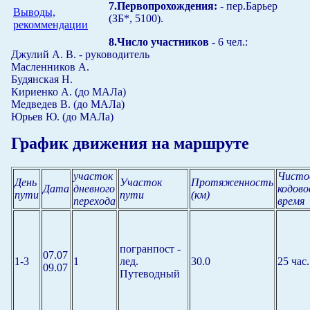
7.Первопрохождения:
- пер.Барьер
Выводы,
(ЗБ*, 5100).
рекоммендации
8.Число участников
- 6 чел.:
Джулий А. В. - руководитель
Масленников А.
Будянская Н.
Кириенко А. (до МАЛа)
Медведев В. (до МАЛа)
Юрьев Ю. (до МАЛа)
График движения на маршруте
участок
Чисто
День
Участок
Протяженность
Дата
дневного
кодово
пути
пути
(км)
перехода
время
погранпост -
07.07
1-3
1
лед.
30.0
25 час.
09.07
Путеводный