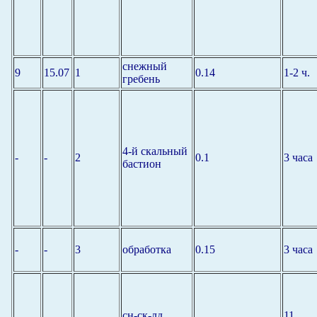
снежный
9
15.07
1
0.14
1-2 ч.
гребень
4-й скальный
-
-
2
0.1
3 часа
бастион
-
-
3
обработка
0.15
3 часа
сн-ск-лд
11