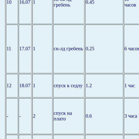
10
16.07
1
0.45
гребень
часов
11
17.07
1
сн-лд гребень
0.25
6 часо
12
18.07
1
спуск к седлу
1.2
1 час
спуск на
-
-
2
0.6
3 часа
плато