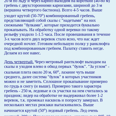
20 м по льду и через карниз выходим на короткий (40-60 м)
гребень с двухсторонними карнизами, шириной до 3 м
(вершина четвертого бастиона). Всего 4-5 часов. Выше
о
уходит крутой (50-70
) комбинированный гребень,
представляющий собой скалы с "надетыми" на них
снежными "булками", которые приходится буквально
прокапывать. На обработку одной веревки по такому
рельефу уходило 1-1.5 часа. После провешивания в течение
3-х часов всего двух веревок стало ясно, что нас ждет
очередной ночлег. Готовим небольшую полку у ранклюфта
под комбинированным гребнем. Палатку ставить негде.
Делаем из нее навес.
День четвертый.
Через метровый рантклюфт выходим на
скалы и уходим влево в обход первых "булок". "За углом" -
о
скальная плита около 20 м, 60
, лаэание чуть выше
среднего, далее система "булок" в которых участников
можно и не заметить. Сплошное прокапывание примерно
по грудь в снегу (и выше). Примерно такого характера
гребень - 250 м, ледовые и ск участки на нем считались за
праздник; лидер на обработке не выдерживал более 1-2
веревок, т.к. промокал насквозь и попросту замерзал. В
нескольких местах рюкзаки вытаскивались. Выше
о
начинается крутой (50
) ледовый гребень. Лед очень
о