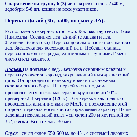
Снаряжение на группу 6 (3) чел
.: веревка осн. - 2х40 м,
ледобуры 5-8 шт, кошки на всех участников.
Перевал Дикий (ЗБ, 5500, по факту ЗА).
Расположен в северном отроге хр. Кокшаалтау, сев. п. Важа
Пшавеллы. Соединяет лед. Дикий (с запада) и лед.
Звездочка (с востока). Перевал довольно часто посещается с
лед. Звездочка для восхождений на п. Победы; с запада
перевал проходится редко, единичными группами. Имеет
чисто сн-лд характер.
Подъем.
На подъеме с лед. Звездочка основным ключом к
перевалу является ледопад, закрывающий выход в верхний
цирк. Он проходится по левому краю и по снежным
склонам левого борта. На первой части подъема
о
преодолевается несколько сераков крутизной до 50
-
примерно 2-3 веревки (120 м). Эти веревки как правило
провешенны альпинистами из МАЛа и прохождение этой
стороны перевала носит чисто формальный характер. Выше
ледопада перевальный взлет - сн склон 200 м крутизной до
о
35
, связки. Всего 3 часа 30 мин.
о
Спуск
- сн-лд склон 550-600 м, до 45
, с системой ледовых