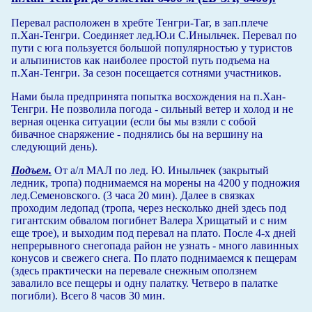
Перевал расположен в хребте Тенгри-Таг, в зап.плече
п.Хан-Тенгри. Соединяет лед.Ю.и С.Иныльчек. Перевал по
пути с юга пользуется большой популярностью у туристов
и альпинистов как наиболее простой путь подъема на
п.Хан-Тенгри. За сезон посещается сотнями участников.
Нами была предпринята попытка восхождения на п.Хан-
Тенгри. Не позволила погода - сильный ветер и холод и не
верная оценка ситуации (если бы мы взяли с собой
бивачное снаряжение - поднялись бы на вершину на
следующий день).
Подъем.
От а/л МАЛ по лед. Ю. Иныльчек (закрытый
ледник, тропа) поднимаемся на морены на 4200 у подножия
лед.Семеновского. (3 часа 20 мин). Далее в связках
проходим ледопад (тропа, через несколько дней здесь под
гигантским обвалом погибнет Валера Хрищатый и с ним
еще трое), и выходим под перевал на плато. После 4-х дней
непрерывного снегопада район не узнать - много лавинных
конусов и свежего снега. По плато поднимаемся к пещерам
(здесь практически на перевале снежным оползнем
завалило все пещеры и одну палатку. Четверо в палатке
погибли). Всего 8 часов 30 мин.