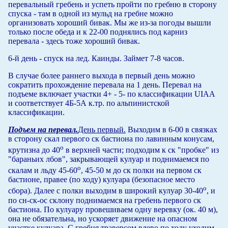
перевальный гребень и успеть пройти по гребню в сторону
спуска - там в одной из мульд на гребне можно
организовать хороший бивак. Мы же из-за погоды вышли
только после обеда и к 22-00 поднялись под карниз
перевала - здесь тоже хороший бивак.
6-й день - спуск на лед. Каинды. Займет 7-8 часов.
В случае более раннего выхода в первый день можно
сократить прохождение перевала на 1 день. Перевал на
подъеме включает участки 4+ - 5- по классификации UIAA
и соответствует 4Б-5А к.тр. по альпинистской
классификации.
Подъем на перевал.
День первый.
Выходим в 6-00 в связках
в сторону скал первого ск бастиона по лавинным конусам,
о
крутизна до 40
в верхней части; подходим к ск "пробке" из
"бараньих лбов", закрывающей кулуар и поднимаемся по
о
скалам и льду 45-60
, 45-50 м до ск полки на первом ск
бастионе, правее (по ходу) кулуара (безопасное место
о
сбора). Далее с полки выходим в широкий кулуар 30-40
, и
по сн-ск-ос склону поднимаемся на гребень первого ск
бастиона. По кулуару провешиваем одну веревку (ок. 40 м),
она не обязательна, но ускоряет движение на опасном
участке кулуара. С гребня траверсом влево по ходу уходим