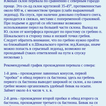
Южный склон перевала по сравнению с северным гораздо
о
проще. Это сн-лд склон крутизной 35-45
, протяженностью
около 600 м, с множеством трещин (слабо выраженный
ледопад). На спуск, при наличии довольно глубокого снега,
проходится в связках, местами с попеременной страховкой.
При подъеме и другой сн обстановке возможно
использование перил на большей части склона. Выход на
Ю. склон от контрфорса проходит по простому сн гребню п.
Шокальского в сторону пика и низшей точки гребня.
Следует обратить внимание, что по гребню нужно пройти
на ближайший к п.Шокальского приток лед.Каинды, иначе
можно попасть в серьезный ледопад, возможно не
проходимый (таких ответвлений на пути к спуску
несколько ).
Рекомендуемый график прохождения перевала с севера:
1-й день - прохождение лавинных конусов, первой
"пробки" и обход первого ск бастиона; здесь на гребень
первого ск бастиона выводит широкий ос склон, а на самом
гребне можно организовать удобный бивак на осыпи.
Займет около 4-х часов ч. х. в.
2-й день - прохождение второй пробки и обход второго ск
бастиона, прохождение третьего ск бастиона. Бивак на сн