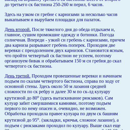
до третьего ск бастиона 250-260 м перил, 6 часов.
Здесь на узком сн гребне с карнизами за несколько часов
выкапываем и вырубаем площадки для палаток.
День второй.
После тяжелого дня до обеда отдыхаем и,
главное, сушим промокшие одежду и ботинки. Погода
солнечная. Впереди - узкий сн гребень с карнизами, причем
два карниза разрывают гребень поперек. Проходим две
веревки с преодолением двух карнизов. Становится ясным,
что пройти четвертый ск бастион не успеем, поэтому
организуем бивак и обрабатываем 150 м сн гребня до скал
четвертого ск бастиона.
День третий.
Проходим провешенные веревки и начинаем
подъем по скалам четвертого бастиона, справа по ходу от
основной стены. Здесь около 50 м лаэания средней
сложности по ск ребру и далее 30 м по ск-лд кулуару
о
крутизной до 80
(здесь вытаскивание рюкзаков). Сам
кулуар забит смерзшимися камнями, поэтому подъем
первого по нему опасен и, очевидно, не возможен.
Обработка проходила правее кулуара по двум ск башням
о
крутизной до 95
. (закладки, крючья, сложное лазание), а
подъем с рюкзаками проходил по кулуару. Выше скал еще