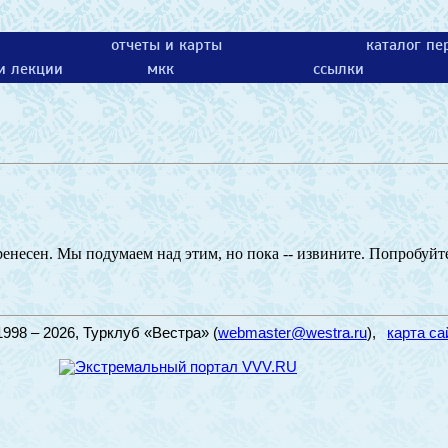
отчеты и карты
каталог пе
 и лекции
мкк
ссылки
еренесен. Мы подумаем над этим, но пока -- извините. Попробуйте
1998 – 2026, Турклуб «Вестра» (
webmaster@westra.ru
),
карта са