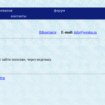
ревалов
форум
контакты
ВКонтакте
E-mail:
info@westra.ru
 зайти попозже, через недельку.
йта