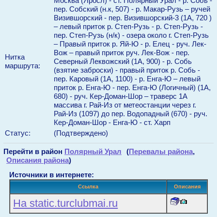
Москва (Яросл) - ст. Полярный Урал - р. Собь -
пер. Собский (н.к, 507) - р. Макар-Рузь – ручей
Визившорский - пер. Визившорский-3 (1А, 720 )
– левый приток р. Степ-Рузь - р. Степ-Рузь -
пер. Степ-Рузь (н/к) - озера около г. Степ-Рузь
– Правый приток р. Яй-Ю - р. Елец - руч. Лек-
Вож – правый приток руч. Лек-Вож - пер.
Нитка
Северный Леквожский (1А, 900) - р. Собь
маршрута:
(взятие заброски) - правый приток р. Собь -
пер. Каровый (1А, 1100) - р. Енга-Ю – левый
приток р. Енга-Ю - пер. Енга-Ю (Логичный) (1А,
680) - руч. Кер-Доман-Шор – траверс 1А
массива г. Рай-Из от метеостанции через г.
Рай-Из (1097) до пер. Водопадный (670) - руч.
Кер-Доман-Шор - Енга-Ю - ст. Харп
Статус:
(Подтверждено)
Перейти в район
Полярный Урал
(
Перевалы района
,
Описания района
)
Источники в интернете:
Ссылка
Описания
На static.turclubmai.ru