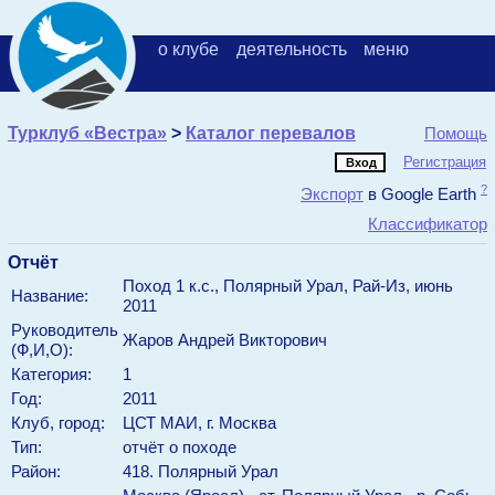
о клубе
деятельность
меню
Турклуб «Вестра»
>
Каталог перевалов
Помощь
Регистрация
?
Экспорт
в Google Earth
Классификатор
Отчёт
Поход 1 к.с., Полярный Урал, Рай-Из, июнь
Название:
2011
Руководитель
Жаров
Андрей
Викторович
(Ф,И,О):
Категория:
1
Год:
2011
Клуб, город:
ЦСТ МАИ, г. Москва
Тип:
отчёт о походе
Район:
418. Полярный Урал