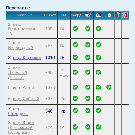
Перевалы:
Название
Высота
Кат.
Коорд.
1.
пер.
Визившорский
705
1А
-3
2.
пер.
667
1Б
Водопадный
3.
пер. Каровый
1010
1Б
4.
пер.
н/
Логичный
690
к-1А
(Енгаю)
5.
вер. Рай-Из
1073
6.
пер. Собский
507
н/к
7.
пер.
548
н/к
Степрузь
8.
пер. Шлем
(Леквожский
924
1А
Северный)