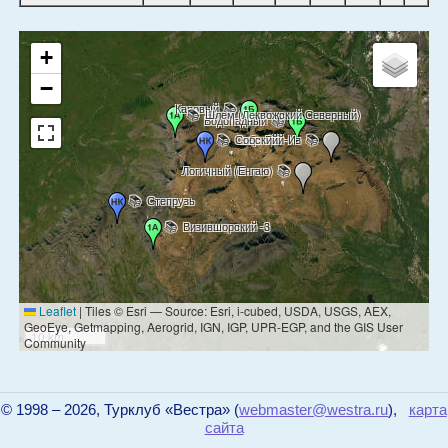
+
−
Каровый
Шлем (Леквожский Северный)
Водопадный
Собский
вер. Рай-Из
Логичный (Енгаю)
Степрузь
Визившорский -3
Leaflet
|
Tiles © Esri — Source: Esri, i-cubed, USDA, USGS, AEX,
GeoEye, Getmapping, Aerogrid, IGN, IGP, UPR-EGP, and the GIS User
10 km
Community
© 1998 – 2026, Турклуб «Вестра» (
webmaster@westra.ru
),
карта
сайта