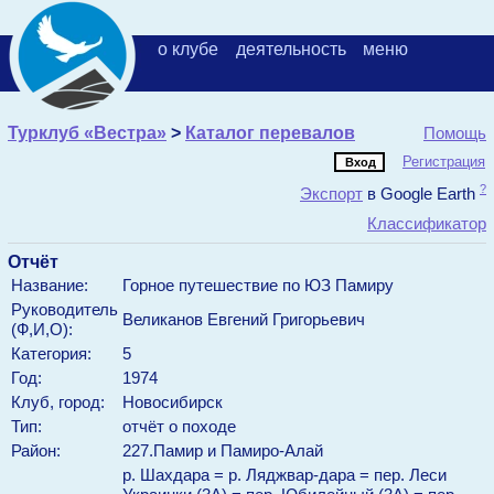
о клубе
деятельность
меню
Турклуб «Вестра»
>
Каталог перевалов
Помощь
Регистрация
?
Экспорт
в Google Earth
Классификатор
Отчёт
Название:
Горное путешествие по ЮЗ Памиру
Руководитель
Великанов
Евгений
Григорьевич
(Ф,И,О):
Категория:
5
Год:
1974
Клуб, город:
Новосибирск
Тип:
отчёт о походе
Район:
227.Памир и Памиро-Алай
р. Шахдара = р. Ляджвар-дара = пер. Леси