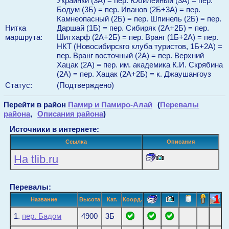
Украинки (3А) = пер. Юбилейный (3А) = пер.
Бодум (3Б) = пер. Иванов (2Б+3А) = пер.
Камнеопасный (2Б) = пер. Шпинель (2Б) = пер.
Нитка
Даршай (1Б) = пер. Сибиряк (2А+2Б) = пер.
маршрута:
Шитхарф (2А+2Б) = пер. Вранг (1Б+2А) = пер.
НКТ (Новосибирскго клуба туристов, 1Б+2А) =
пер. Вранг восточный (2А) = пер. Верхний
Хацак (2А) = пер. им. академика К.И. Скрябина
(2А) = пер. Хацак (2А+2Б) = к. Джаушангоуз
Статус:
(Подтверждено)
Перейти в район
Памир и Памиро-Алай
(
Перевалы
района
,
Описания района
)
Источники в интернете:
Ссылка
Описания
На tlib.ru
Перевалы:
Название
Высота
Кат.
Коорд.
1.
пер. Бадом
4900
3Б