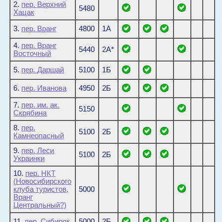
2.
пер. Верхний
5480
Хацак
3.
пер. Вранг
4800
1А
4.
пер. Вранг
5440
2А*
Восточный
5.
пер. Даршай
5100
1Б
6.
пер. Иванова
4950
2Б
7.
пер. им. ак.
5150
Скрябина
8.
пер.
5100
2Б
Камнеопасный
9.
пер. Леси
5100
2Б
Украинки
10.
пер. НКТ
(Новосибирского
клуба туристов,
5000
Вранг
Центральный?)
11.
пер. Сибиряк
5000
2Б