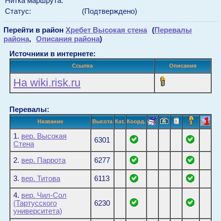
Нитка маршрута:
Статус:
(Подтверждено)
Перейти в район
Хребет Высокая стена
(
Перевалы
района
,
Описания района
)
Источники в интернете:
Ссылка
Описания
На wiki.risk.ru
Перевалы:
Название
Высота
Кат.
Коорд.
1.
вер. Высокая
6301
Стена
2.
вер. Паррота
6277
3.
вер. Титова
6113
4.
вер. Чил-Сол
(Тартусского
6230
университета)