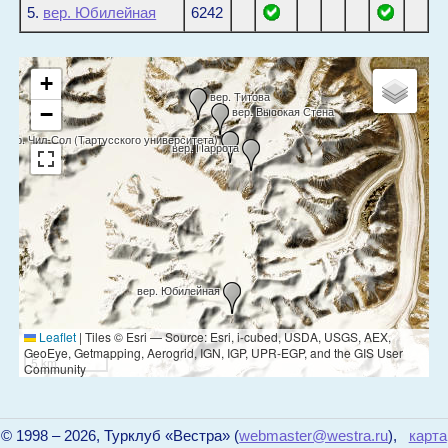
5.
вер. Юбилейная
6242
+
вер. Титова
−
вер. Высокая Стена
вер. Чил-Сол (Тартусского университета)
вер. Паррота
вер. Юбилейная
Leaflet
|
Tiles © Esri — Source: Esri, i-cubed, USDA, USGS, AEX,
GeoEye, Getmapping, Aerogrid, IGN, IGP, UPR-EGP, and the GIS User
5 km
Community
© 1998 – 2026, Турклуб «Вестра» (
webmaster@westra.ru
),
карта