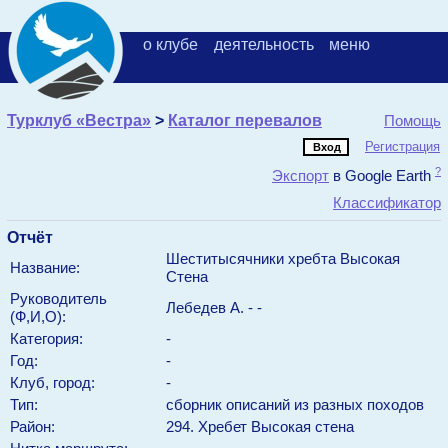
о клубе
деятельность
меню
Турклуб «Вестра»
>
Каталог перевалов
Помощь
Регистрация
?
Экспорт
в Google Earth
Классификатор
Отчёт
Шеститысячники хребта Высокая
Название:
Стена
Руководитель
Лебедев А.
-
-
(Ф,И,О):
Категория:
-
Год:
-
Клуб, город:
-
Тип:
сборник описаний из разных походов
Район:
294. Хребет Высокая стена