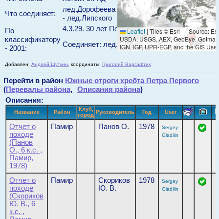
лед.Дорофеева
Что соединяет:
- лед.Липского
4.3.29. 30 лет Победы (5450, 3Б)
По
Leaflet
|
Tiles © Esri — Source: Esr
Мирный
USDA, USGS, AEX, GeoEye, Getmapp
классификатору
300 m
Соединяет: лед.Дорофеева - лед.Липского
IGN, IGP, UPR-EGP, and the GIS Use
- 2001:
Добавлен:
Андрей Шуткин
, координаты:
Григорий Варгафтик
Перейти в район
Южные отроги хребта Петра Первого
(
Перевалы района
,
Описания района
)
Описания:
Клуб,
Название
Район
Руководитель
Год
User
город
Отчет о
Памир
Панов О.
1978
Sergey
походе
Gladilin
(Панов
О., 6 к.с. ,
Памир,
1978)
Отчет о
Памир
Скориков
1978
Sergey
походе
Ю. В.
Gladilin
(Скориков
Ю. В., 6
к.с. ,