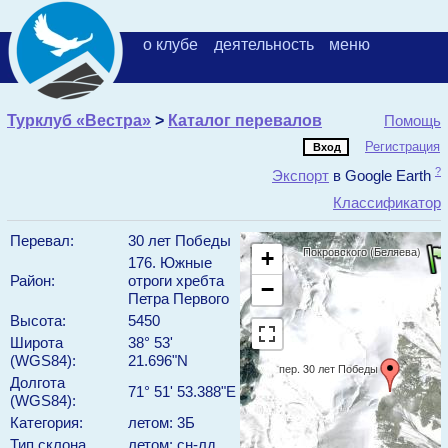
о клубе
деятельность
меню
Турклуб «Вестра»
>
Каталог перевалов
Помощь
Регистрация
?
Экспорт
в Google Earth
Классификатор
Перевал:
30 лет Победы
Покровского (Беляева)
+
176. Южные
Район:
отроги хребта
−
Петра Первого
Высота:
5450
Широта
38° 53'
(WGS84):
21.696"N
пер. 30 лет Победы
Долгота
71° 51' 53.388"E
(WGS84):
Категория:
летом: 3Б
Тип склона
летом: сн-лд