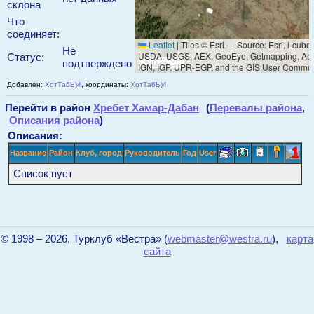
склона
Что
соединяет:
Leaflet
|
Tiles © Esri — Source: Esri, i-cube
Не
USDA, USGS, AEX, GeoEye, Getmapping, Aer
Статус:
200 m
подтверждено
IGN, IGP, UPR-EGP, and the GIS User Commun
Добавлен:
ХотТа6Ь)4
, координаты:
ХотТа6Ь)4
Перейти в район
Хребет Хамар-Дабан
(
Перевалы района
,
Описания района
)
Описания:
Название
Район
Клуб, город
Руководитель
Год
User
Список пуст
© 1998 – 2026, Турклуб «Вестра» (
webmaster@westra.ru
),
карта
сайта