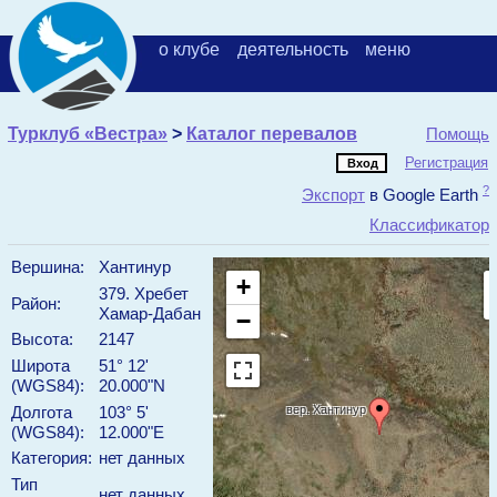
о клубе
деятельность
меню
Турклуб «Вестра»
>
Каталог перевалов
Помощь
Регистрация
?
Экспорт
в Google Earth
Классификатор
Вершина:
Хантинур
+
379. Хребет
Район:
Хамар-Дабан
−
Высота:
2147
Широта
51° 12'
(WGS84):
20.000"N
вер. Хантинур
Долгота
103° 5'
(WGS84):
12.000"E
Категория:
нет данных
Тип
нет данных