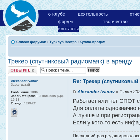
о клубе
деятельность
отче
форум
творчество
контакты
Список форумов
‹
Турклуб Вестра
‹
Куплю-продам
Трекер (спутниковый радиомаяк) в аренду
Ответить
Re: Трекер (спутниковый
Alexander Ivanov
Завсегдатай
Alexander Ivanov
» 1 июл 202
Сообщения:
1086
Зарегистрирован:
2 ноя 2005 (Ср),
19:18
Работает или нет СПОТ с
Откуда:
ЛЕРАКТ
Для оплаты однозначно н
А лучше и при регистрац
Если у кого-то есть инфа,
Последний раз редактировалос