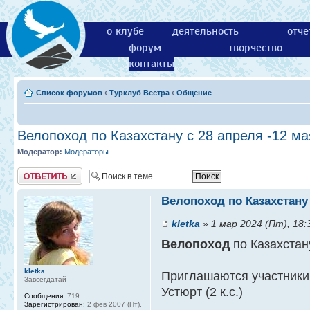
о клубе
деятельность
отче
форум
творчество
контакты
Список форумов
‹
Турклуб Вестра
‹
Общение
Велопоход по Казахстану с 28 апреля -12 ма
Модератор:
Модераторы
Ответить
Велопоход по Казахстану 
kletka
» 1 мар 2024 (Пт), 18:
Велопоход
по Казахстан
kletka
Приглашаются участники
Завсегдатай
Устюрт (2 к.с.)
Сообщения:
719
Зарегистрирован:
2 фев 2007 (Пт),