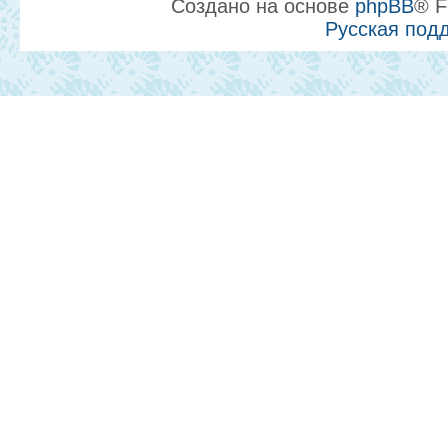
Создано на основе
phpBB
® F
Русская под