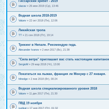
Гиссарский хребет - 2019
slazav
» 26 июн 2019 (Ср), 13:46
Водная школа 2018-2019
Valuev
» 22 окт 2018 (Пн), 12:06
Ликийская тропа
ТТ
» 21 сен 2018 (Пт), 19:14
Трекинг в Непале. Рекомендую гида.
Alexander Ivanov
» 2 июл 2017 (Вс), 21:38
"Сила ветра" приглашает вас стать настоящим капитано
SergioM
» 29 мар 2018 (Чт), 13:00
Покататься на лыжах, франция ле Менуир с 27 января.
hihedge
» 2 янв 2018 (Вт), 00:24
Водная школа специализированного уровня 2018
Valuev
» 11 дек 2017 (Пн), 21:30
ПВД 19 ноября
surikat
» 17 ноя 2017 (Пт), 01:32