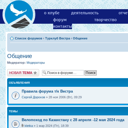
о клубе
деятельность
отче
форум
творчество
контакты
Список форумов
‹
Турклуб Вестра
‹
Общение
Общение
Модератор:
Модераторы
Новая тема
ОБЪЯВЛЕНИЯ
Правила форума т/к Вестра
Сергей Дорохов
» 28 ноя 2006 (Вт), 09:29
ТЕМЫ
Велопоход по Казахстану с 28 апреля -12 мая 2024 года
kletka
» 1 мар 2024 (Пт), 18:39