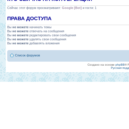
Сейчас этот форум просматривают:
Google [Bot]
и гости: 1
ПРАВА ДОСТУПА
Вы
не можете
начинать темы
Вы
не можете
отвечать на сообщения
Вы
не можете
редактировать свои сообщения
Вы
не можете
удалять свои сообщения
Вы
не можете
добавлять вложения
Список форумов
Создано на основе
phpBB
® 
Русская под