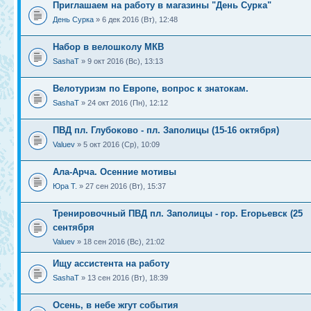
Приглашаем на работу в магазины "День Сурка"
День Сурка
» 6 дек 2016 (Вт), 12:48
Набор в велошколу МКВ
SashaT
» 9 окт 2016 (Вс), 13:13
Велотуризм по Европе, вопрос к знатокам.
SashaT
» 24 окт 2016 (Пн), 12:12
ПВД пл. Глубоково - пл. Заполицы (15-16 октября)
Valuev
» 5 окт 2016 (Ср), 10:09
Ала-Арча. Осенние мотивы
Юра Т.
» 27 сен 2016 (Вт), 15:37
Тренировочный ПВД пл. Заполицы - гор. Егорьевск (25
сентября
Valuev
» 18 сен 2016 (Вс), 21:02
Ищу ассистента на работу
SashaT
» 13 сен 2016 (Вт), 18:39
Осень, в небе жгут события