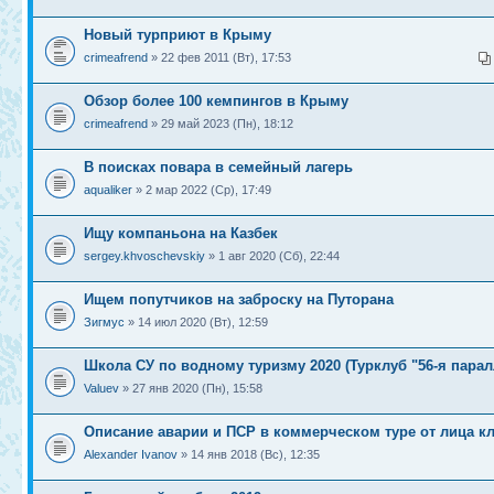
Новый турприют в Крыму
crimeafrend
» 22 фев 2011 (Вт), 17:53
Обзор более 100 кемпингов в Крыму
crimeafrend
» 29 май 2023 (Пн), 18:12
В поисках повара в семейный лагерь
aqualiker
» 2 мар 2022 (Ср), 17:49
Ищу компаньона на Казбек
sergey.khvoschevskiy
» 1 авг 2020 (Сб), 22:44
Ищем попутчиков на заброску на Путорана
Зигмус
» 14 июл 2020 (Вт), 12:59
Школа СУ по водному туризму 2020 (Турклуб "56-я парал
Valuev
» 27 янв 2020 (Пн), 15:58
Описание аварии и ПСР в коммерческом туре от лица к
Alexander Ivanov
» 14 янв 2018 (Вс), 12:35