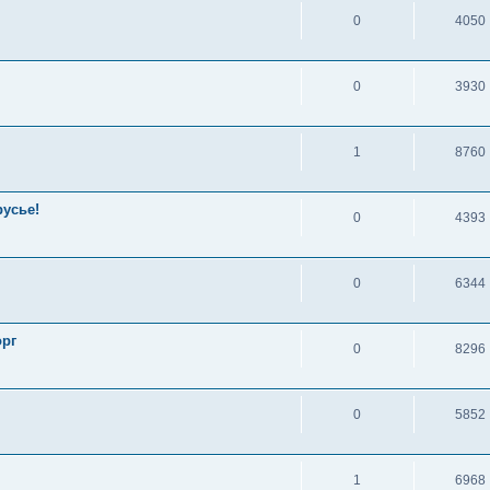
0
4050
0
3930
1
8760
русье!
0
4393
0
6344
орг
0
8296
0
5852
1
6968