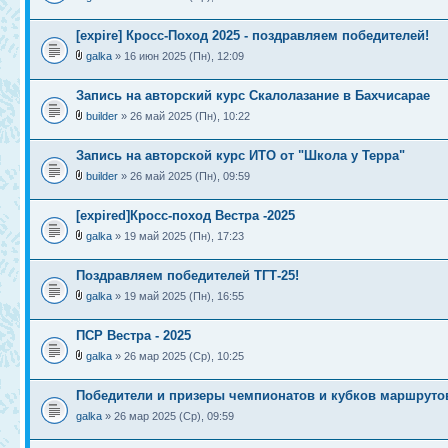
[expire] Кросс-Поход 2025 - поздравляем победителей!
galka
» 16 июн 2025 (Пн), 12:09
Запись на авторский курс Скалолазание в Бахчисарае
builder
» 26 май 2025 (Пн), 10:22
Запись на авторской курс ИТО от "Школа у Терра"
builder
» 26 май 2025 (Пн), 09:59
[expired]Кросс-поход Вестра -2025
galka
» 19 май 2025 (Пн), 17:23
Поздравляем победителей ТГТ-25!
galka
» 19 май 2025 (Пн), 16:55
ПСР Вестра - 2025
galka
» 26 мар 2025 (Ср), 10:25
Победители и призеры чемпионатов и кубков маршрутов
galka
» 26 мар 2025 (Ср), 09:59