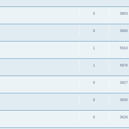
0
3863
0
3660
1
5910
1
4976
0
3927
0
3650
0
3626