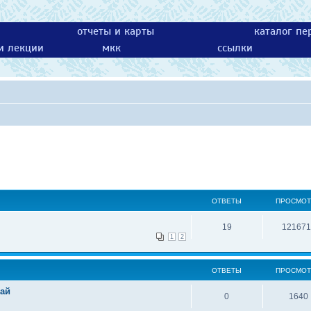
отчеты и карты
каталог пе
 и лекции
мкк
ссылки
ОТВЕТЫ
ПРОСМО
19
121671
1
2
ОТВЕТЫ
ПРОСМО
рай
0
1640