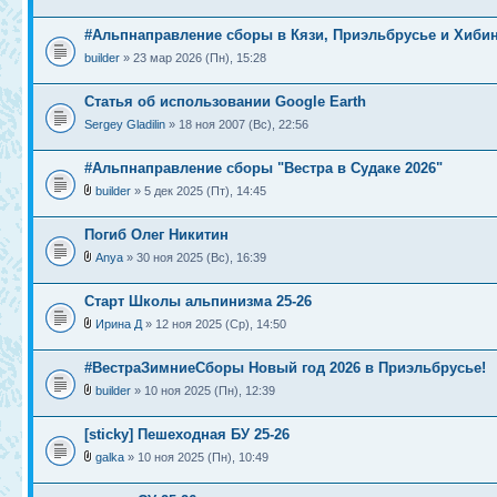
#Альпнаправление сборы в Кязи, Приэльбрусье и Хибин
builder
» 23 мар 2026 (Пн), 15:28
Статья об использовании Google Earth
Sergey Gladilin
» 18 ноя 2007 (Вс), 22:56
#Альпнаправление сборы "Вестра в Судаке 2026"
builder
» 5 дек 2025 (Пт), 14:45
Погиб Олег Никитин
Anya
» 30 ноя 2025 (Вс), 16:39
Старт Школы альпинизма 25-26
Ирина Д
» 12 ноя 2025 (Ср), 14:50
#ВестраЗимниеСборы Новый год 2026 в Приэльбрусье!
builder
» 10 ноя 2025 (Пн), 12:39
[sticky] Пешеходная БУ 25-26
galka
» 10 ноя 2025 (Пн), 10:49