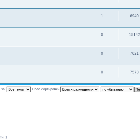
1
6940
0
15142
0
7621
0
7573
 за:
Поле сортировки
ти: 1