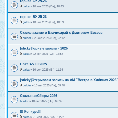
горная СУ 25-26
galka
» 10 ноя 2025 (Пн), 10:43
горная БУ 25-26
galka
» 10 ноя 2025 (Пн), 10:33
Скалолазание в Бахчисарай с Дмитрием Евсеев
builder
» 25 окт 2025 (Сб), 22:42
[sticky]Горные школы - 2026
galka
» 22 окт 2025 (Ср), 17:55
Слет 3-5.10.2025
galka
» 16 сен 2025 (Вт), 11:14
[sticky]Открываем запись на АМ "Вестра в Хибинах 2026"
builder
» 18 авг 2025 (Пн), 09:40
СкальныеСборы 2026
builder
» 18 авг 2025 (Пн), 09:32
!!! Конкурс!!!
galka
» 21 май 2025 (Ср), 11:22