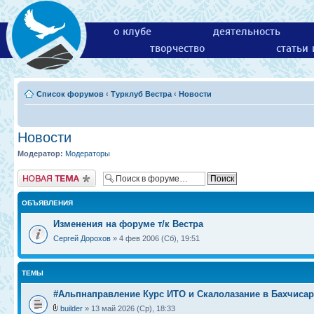
о клубе
деятельность
творчество
статьи
Список форумов
‹
Турклуб Вестра
‹
Новости
Новости
Модератор:
Модераторы
Новая тема
ОБЪЯВЛЕНИЯ
Изменения на форуме т/к Вестра
Сергей Дорохов
» 4 фев 2006 (Сб), 19:51
ТЕМЫ
#Альпнаправление Курс ИТО и Скалолазание в Бахчиса
builder
» 13 май 2026 (Ср), 18:33