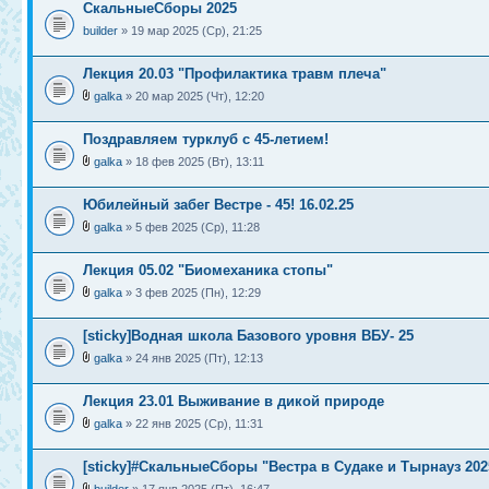
СкальныеСборы 2025
builder
» 19 мар 2025 (Ср), 21:25
Лекция 20.03 "Профилактика травм плеча"
galka
» 20 мар 2025 (Чт), 12:20
Поздравляем турклуб с 45-летием!
galka
» 18 фев 2025 (Вт), 13:11
Юбилейный забег Вестре - 45! 16.02.25
galka
» 5 фев 2025 (Ср), 11:28
Лекция 05.02 "Биомеханика стопы"
galka
» 3 фев 2025 (Пн), 12:29
[sticky]Водная школа Базового уровня ВБУ- 25
galka
» 24 янв 2025 (Пт), 12:13
Лекция 23.01 Выживание в дикой природе
galka
» 22 янв 2025 (Ср), 11:31
[sticky]#СкальныеСборы "Вестра в Судаке и Тырнауз 202