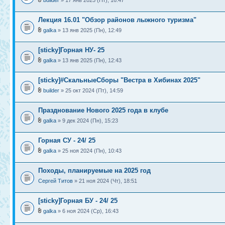
builder
» 17 янв 2025 (Пт), 16:47
Лекция 16.01 "Обзор районов лыжного туризма"
galka
» 13 янв 2025 (Пн), 12:49
[sticky]Горная НУ- 25
galka
» 13 янв 2025 (Пн), 12:43
[sticky]#СкальныеСборы "Вестра в Хибинах 2025"
builder
» 25 окт 2024 (Пт), 14:59
Празднование Нового 2025 года в клубе
galka
» 9 дек 2024 (Пн), 15:23
Горная СУ - 24/ 25
galka
» 25 ноя 2024 (Пн), 10:43
Походы, планируемые на 2025 год
Сергей Титов
» 21 ноя 2024 (Чт), 18:51
[sticky]Горная БУ - 24/ 25
galka
» 6 ноя 2024 (Ср), 16:43