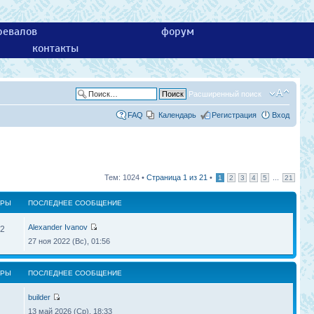
ревалов
форум
контакты
Расширенный поиск
FAQ
Календарь
Регистрация
Вход
Тем: 1024 •
Страница
1
из
21
•
...
1
2
3
4
5
21
ТРЫ
ПОСЛЕДНЕЕ СООБЩЕНИЕ
Alexander Ivanov
2
27 ноя 2022 (Вс), 01:56
ТРЫ
ПОСЛЕДНЕЕ СООБЩЕНИЕ
builder
13 май 2026 (Ср), 18:33