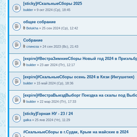
[sticky]#СкальныеСборы 2025
builder
» 9 окт 2024 (Ср), 18:45
общее собрание
Belukha
» 25 сен 2024 (Ср), 12:42
Собрание
спиноза
» 24 сен 2023 (Вс), 21:43
[expire]#ВестраЗимниеСборы Новый год 2024 в Приэльб
builder
» 23 авг 2024 (Пт), 12:17
[expire]#СкальныеСборы осень 2024 в Кязи (Ингушетия)
builder
» 15 май 2024 (Ср), 18:36
[expire]#ВестраВыездВыборг Поездка на скалы под Выб
builder
» 22 мар 2024 (Пт), 17:33
[sticky]Горная НУ - 23 / 24
galka
» 25 янв 2024 (Чт), 11:29
#СкальныеСборы в г.Судак, Крым на майские в 2024