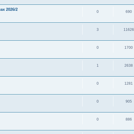
ах 2026/2
0
690
3
11626
0
1700
1
2638
0
1281
0
905
0
886