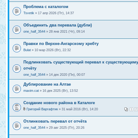
Проблема с каталогом
Tsvetik
» 17 апр 2026 (Пт), 14:37
Объединить два перевала (дубли)
one_half_3544
» 28 янв 2021 (Чт), 09:14
Правки по Верхне-Ангарскому хребту
Bulat
» 10 мар 2026 (Вт), 22:32
Подлинковать существующий перевал к существующем
отчёту
one_half_3544
» 14 дек 2020 (Пн), 00:07
Дублирование на Алтае
maxim.cat
» 16 дек 2025 (Вт), 13:52
Создание нового района в Каталоге
Григорий Варгафтик
» 31 май 2016 (Вт), 14:20
1
2
Отлинковать перевал от отчёта
one_half_3544
» 29 авг 2025 (Пт), 20:26