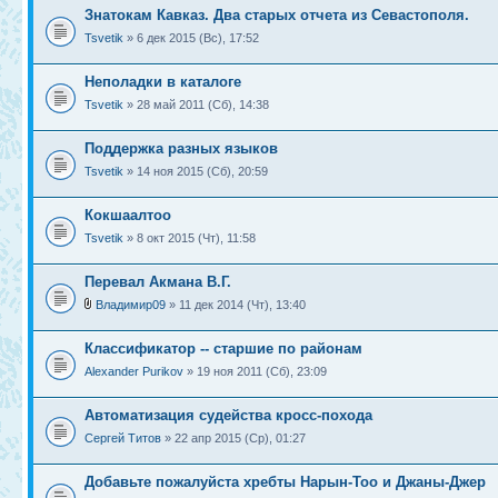
Знатокам Кавказ. Два старых отчета из Севастополя.
Tsvetik
» 6 дек 2015 (Вс), 17:52
Неполадки в каталоге
Tsvetik
» 28 май 2011 (Сб), 14:38
Поддержка разных языков
Tsvetik
» 14 ноя 2015 (Сб), 20:59
Кокшаалтоо
Tsvetik
» 8 окт 2015 (Чт), 11:58
Перевал Акмана В.Г.
Владимир09
» 11 дек 2014 (Чт), 13:40
Классификатор -- старшие по районам
Alexander Purikov
» 19 ноя 2011 (Сб), 23:09
Автоматизация судейства кросс-похода
Сергей Титов
» 22 апр 2015 (Ср), 01:27
Добавьте пожалуйста хребты Нарын-Тоо и Джаны-Джер