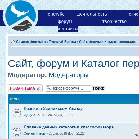
о клубе
деятельность
отче
форум
творчество
контакты
Список форумов
‹
Турклуб Вестра
‹
Сайт, форум и Каталог перевалов
Сайт, форум и Каталог пе
Модератор:
Модераторы
Новая тема
ТЕМЫ
Правки в Заилийском Алатау
vgray
» 18 фев 2026 (Ср), 17:22
Слияние данных каталога и классификатора
Сергей Титов
» 23 дек 2018 (Вс), 21:27