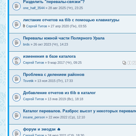
Разделить "перевалы-связки"?
one_half_3544
» 28 авг 2025 (Чт), 23:25
листание отчетов на tlib с помощью клавиатуры
Сергей Титов
» 27 апр 2020 (Пн), 03:55
Перевалы южной части Полярного Урала
brds
» 26 окт 2023 (Чт), 14:23
изменения в базе каталога
Сергей Титов
» 9 мар 2017 (Чт), 09:25
1
2
Проблема с делением районов
Tsvetik
» 13 ноя 2015 (Пт), 17:33
Добавление отчетов из tlib в каталог
Сергей Титов
» 13 янв 2019 (Вс), 18:18
Каталог перевалов. Разброс высот у некоторых перевал
insane_person
» 22 июн 2022 (Ср), 12:10
форум и эмодзи 🔥
Сергей Титов
» 24 июл 2021 (Сб), 18:30