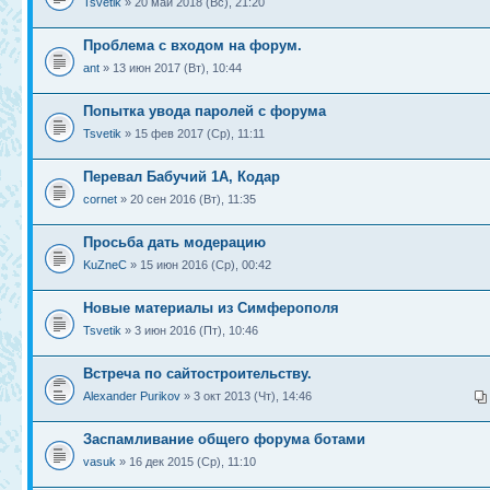
Tsvetik
» 20 май 2018 (Вс), 21:20
Проблема с входом на форум.
ant
» 13 июн 2017 (Вт), 10:44
Попытка увода паролей с форума
Tsvetik
» 15 фев 2017 (Ср), 11:11
Перевал Бабучий 1А, Кодар
cornet
» 20 сен 2016 (Вт), 11:35
Просьба дать модерацию
KuZneC
» 15 июн 2016 (Ср), 00:42
Новые материалы из Симферополя
Tsvetik
» 3 июн 2016 (Пт), 10:46
Встреча по сайтостроительству.
Alexander Purikov
» 3 окт 2013 (Чт), 14:46
Заспамливание общего форума ботами
vasuk
» 16 дек 2015 (Ср), 11:10