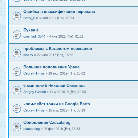
Ошибка в классификации перевала
Boris_S
» 3 июл 2021 (Сб), 16:23
Буква ё
one_half_3544
» 4 янв 2021 (Пн), 01:21
проблемы с Каталогом перевалов
slazav
» 22 июн 2017 (Чт), 15:56
Большое пополнение Урала
Сергей Титов
» 19 июл 2019 (Пт), 15:02
6 мая погиб Николай Симонов
Sergey Gladilin
» 14 май 2019 (Вт), 12:03
копи-пейст точки из Google Earth
Сергей Титов
» 15 мар 2019 (Пт), 03:13
Обновление Caucatalog
caucatalog
» 26 фев 2019 (Вт), 13:33