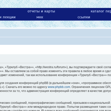
отчеты и карты
каталог пе
 и лекции
мкк
ссылки
 «Турклуб «Вестра»», «http://westra.ru/forum»), вы подтверждаете своё согл
»». Мы оставляем за собой право изменять эти правила в любое время и сдел
едмет изменений, так как использование конференции «Турклуб «Вестра»» по
ля создания конференций phpBB (в дальнейшем «они», «программное обесп
L»). Скачать его можно по адресу
www.phpbb.com
. Ограничения лицензии GPL
енности за то, что администрация конференций определяет в качестве допу
ических сообщений, порнографических сообщений, призывов к национальной 
 «Турклуб «Вестра»» или международное право. Попытки размещения таких с
 если мы сочтём это нужным. IP-адреса всех сообщений сохраняются для возм