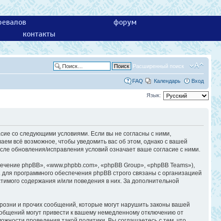
ревалов
форум
контакты
Расширенный поиск
FAQ
Календарь
Вход
Язык:
асие со следующими условиями. Если вы не согласны с ними,
аем всё возможное, чтобы уведомить вас об этом, однако с вашей
сле обновления/исправления условий означает ваше согласие с ними.
ечение phpBB», «www.phpbb.com», «phpBB Group», «phpBB Teams»),
 для программного обеспечения phpBB строго связаны с организацией
стимого содержания и/или поведения в них. За дополнительной
розни и прочих сообщений, которые могут нарушить законы вашей
ообщений могут привести к вашему немедленному отключению от
ожности проведения такой политики. Вы соглашаетесь с тем, что