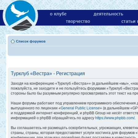
о клубе
деятельность
творчество
статьи
Список форумов
Турклуб «Вестра» - Регистрация
Заходя на конференцию «Турклуб «Вестра»» (в дальнейшем «мы», «наш»,
пожалуйста, не заходите и не пользуйтесь форумами «Турклуб «Вестра
стороны было бы разумным регулярно просматривать этот текст на пр
Наши форумы работают под управлением программного обеспечения д
выпущенного по лицензии «
General Public License
» (в дальнейшем «GP
и поддержкой интернет-конференций, и phpBB Group не несёт ответств
информацией о phpBB обращайтесь по адресу
https://www.phpbb.com/
.
Вы соглашаетесь не размещать оскорбительных, угрожающих, клеветн
страны, страны, которая предоставляет услуги хостинга для форумов
конференции, при этом ваш провайдер будет поставлен в известность,