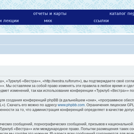
отчеты и карты
каталог пе
 и лекции
мкк
ссылки
 «Турклуб «Вестра»», «http://westra.ru/forum»), вы подтверждаете своё согл
»». Мы оставляем за собой право изменять эти правила в любое время и сдел
едмет изменений, так как использование конференции «Турклуб «Вестра»» по
ля создания конференций phpBB (в дальнейшем «они», «программное обесп
L»). Скачать его можно по адресу
www.phpbb.com
. Ограничения лицензии GPL
енности за то, что администрация конференций определяет в качестве допу
ических сообщений, порнографических сообщений, призывов к национальной 
 «Турклуб «Вестра»» или международное право. Попытки размещения таких с
 если мы сочтём это нужным. IP-адреса всех сообщений сохраняются для возм