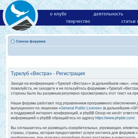
о клубе
деятельность
творчество
статьи
Список форумов
Турклуб «Вестра» - Регистрация
Заходя на конференцию «Турклуб «Вестра»» (в дальнейшем «мы», «наш»,
пожалуйста, не заходите и не пользуйтесь форумами «Турклуб «Вестра
стороны было бы разумным регулярно просматривать этот текст на пр
Наши форумы работают под управлением программного обеспечения д
выпущенного по лицензии «
General Public License
» (в дальнейшем «GP
и поддержкой интернет-конференций, и phpBB Group не несёт ответств
информацией о phpBB обращайтесь по адресу
https://www.phpbb.com/
.
Вы соглашаетесь не размещать оскорбительных, угрожающих, клеветн
страны, страны, которая предоставляет услуги хостинга для форумов
конференции, при этом ваш провайдер будет поставлен в известность,