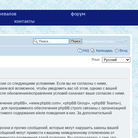
ревалов
форум
контакты
Расширенный поиск
FAQ
Календарь
Вход
Язык:
асие со следующими условиями. Если вы не согласны с ними,
аем всё возможное, чтобы уведомить вас об этом, однако с вашей
сле обновления/исправления условий означает ваше согласие с ними.
ечение phpBB», «www.phpbb.com», «phpBB Group», «phpBB Teams»),
 для программного обеспечения phpBB строго связаны с организацией
стимого содержания и/или поведения в них. За дополнительной
розни и прочих сообщений, которые могут нарушить законы вашей
ообщений могут привести к вашему немедленному отключению от
ожности проведения такой политики. Вы соглашаетесь с тем, что