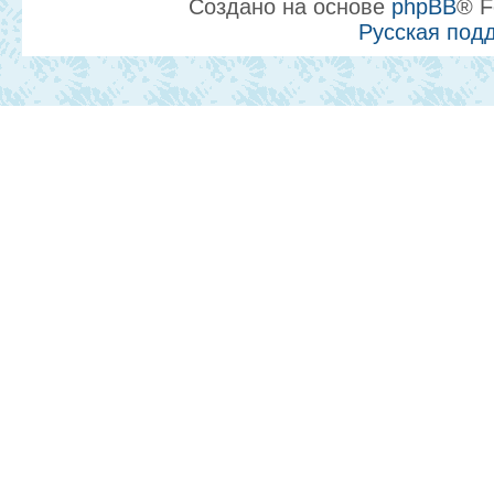
Создано на основе
phpBB
® F
Русская под