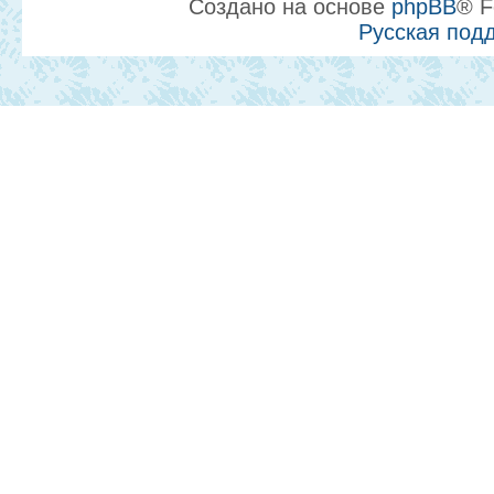
Создано на основе
phpBB
® F
Русская под