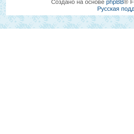
Создано на основе
phpBB
® F
Русская под