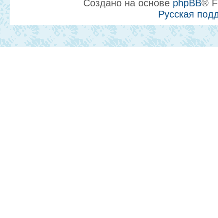
Создано на основе
phpBB
® F
Русская под