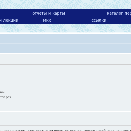
отчеты и карты
каталог пе
 и лекции
мкк
ссылки
нии
тот раз
ация занимает всего несколько минут, но предоставляет вам более широки