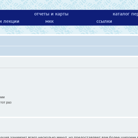
отчеты и карты
каталог пе
 и лекции
мкк
ссылки
нии
тот раз
ация занимает всего несколько минут, но предоставляет вам более широки