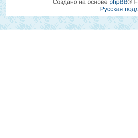
Создано на основе
phpBB
® F
Русская под