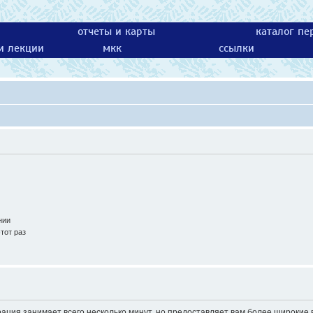
отчеты и карты
каталог пе
 и лекции
мкк
ссылки
нии
тот раз
ация занимает всего несколько минут, но предоставляет вам более широки