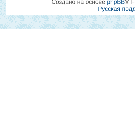
Создано на основе
phpBB
® F
Русская под