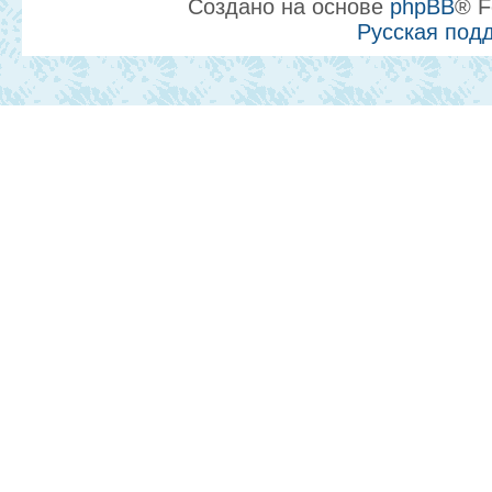
Создано на основе
phpBB
® F
Русская под