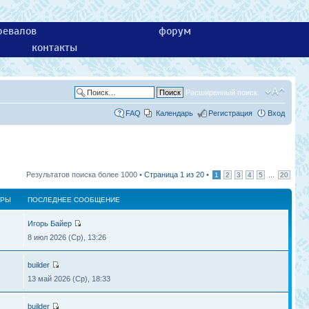
ревалов
форум
контакты
Расширенный поиск
FAQ
Календарь
Регистрация
Вход
Результатов поиска более 1000 •
Страница
1
из
20
•
...
1
2
3
4
5
20
ТРЫ
ПОСЛЕДНЕЕ СООБЩЕНИЕ
Игорь Байер
8 июл 2026 (Ср), 13:26
builder
13 май 2026 (Ср), 18:33
builder