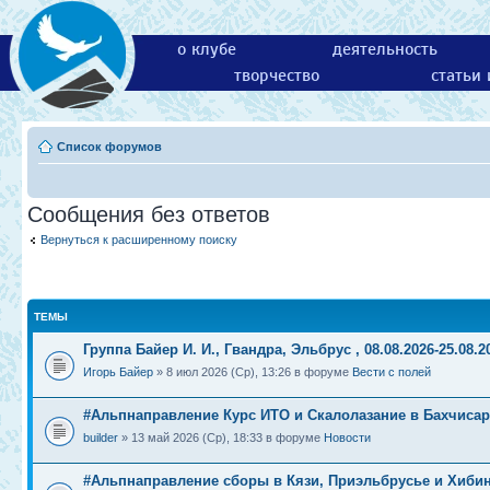
о клубе
деятельность
творчество
статьи
Список форумов
Сообщения без ответов
Вернуться к расширенному поиску
ТЕМЫ
Группа Байер И. И., Гвандра, Эльбрус , 08.08.2026-25.08.2
Игорь Байер
» 8 июл 2026 (Ср), 13:26 в форуме
Вести с полей
#Альпнаправление Курс ИТО и Скалолазание в Бахчиса
builder
» 13 май 2026 (Ср), 18:33 в форуме
Новости
#Альпнаправление сборы в Кязи, Приэльбрусье и Хибин