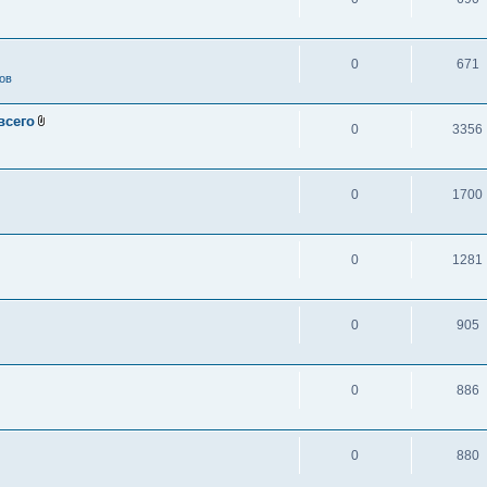
0
671
ов
всего
0
3356
0
1700
0
1281
0
905
0
886
0
880