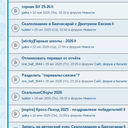
горная БУ 25-26
galka
» 10 ноя 2025 (Пн), 10:33 в форуме
Новости
Скалолазание в Бахчисарай с Дмитрием Евсеев
builder
» 25 окт 2025 (Сб), 22:42 в форуме
Новости
[sticky]Горные школы - 2026
galka
» 22 окт 2025 (Ср), 17:55 в форуме
Новости
Отлинковать перевал от отчёта
one_half_3544
» 29 авг 2025 (Пт), 20:26 в форуме
Сайт, форум и Каталог
Разделить "перевалы-связки"?
one_half_3544
» 28 авг 2025 (Чт), 23:25 в форуме
Сайт, форум и Каталог
СкальныеСборы 2026
builder
» 18 авг 2025 (Пн), 09:32 в форуме
Новости
[expire] Кросс-Поход 2025 - поздравляем победителей!
galka
» 16 июн 2025 (Пн), 12:09 в форуме
Новости
Запись на авторский курс Скалолазание в Бахчисарае