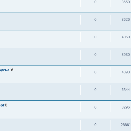
0
3650
0
3626
0
4050
0
3930
русье!
0
4393
0
6344
орг
0
8296
0
28861