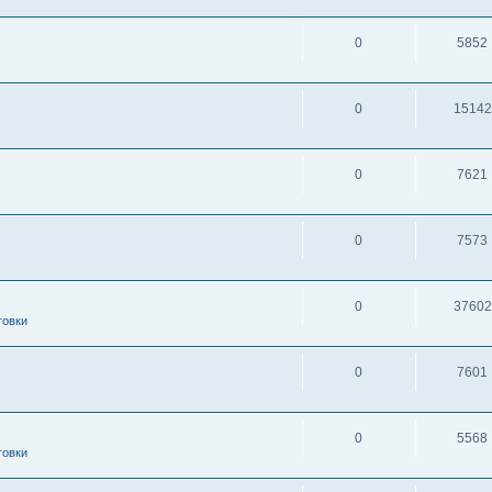
0
5852
0
15142
0
7621
0
7573
0
37602
товки
0
7601
0
5568
товки