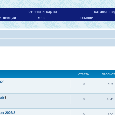
отчеты и карты
каталог пе
 и лекции
мкк
ссылки
ОТВЕТЫ
ПРОСМО
026
0
506
рай
0
1641
ах 2026/2
0
690