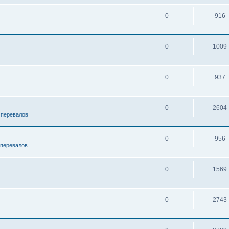
0
916
0
1009
0
937
0
2604
 перевалов
0
956
 перевалов
0
1569
0
2743