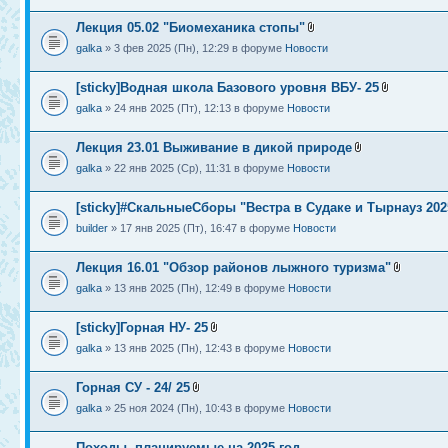
Лекция 05.02 "Биомеханика стопы"
galka
» 3 фев 2025 (Пн), 12:29 в форуме
Новости
[sticky]Водная школа Базового уровня ВБУ- 25
galka
» 24 янв 2025 (Пт), 12:13 в форуме
Новости
Лекция 23.01 Выживание в дикой природе
galka
» 22 янв 2025 (Ср), 11:31 в форуме
Новости
[sticky]#СкальныеСборы "Вестра в Судаке и Тырнауз 202
builder
» 17 янв 2025 (Пт), 16:47 в форуме
Новости
Лекция 16.01 "Обзор районов лыжного туризма"
galka
» 13 янв 2025 (Пн), 12:49 в форуме
Новости
[sticky]Горная НУ- 25
galka
» 13 янв 2025 (Пн), 12:43 в форуме
Новости
Горная СУ - 24/ 25
galka
» 25 ноя 2024 (Пн), 10:43 в форуме
Новости
Походы, планируемые на 2025 год