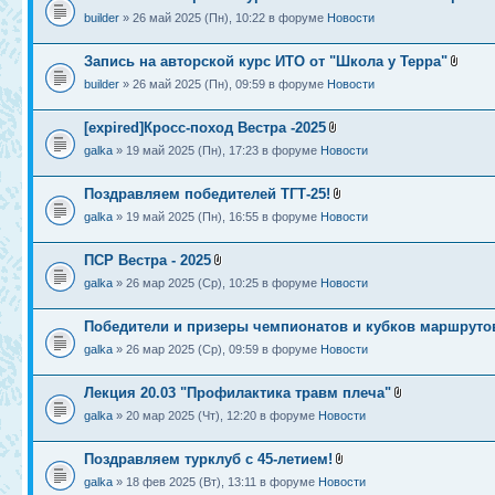
builder
» 26 май 2025 (Пн), 10:22 в форуме
Новости
Запись на авторской курс ИТО от "Школа у Терра"
builder
» 26 май 2025 (Пн), 09:59 в форуме
Новости
[expired]Кросс-поход Вестра -2025
galka
» 19 май 2025 (Пн), 17:23 в форуме
Новости
Поздравляем победителей ТГТ-25!
galka
» 19 май 2025 (Пн), 16:55 в форуме
Новости
ПСР Вестра - 2025
galka
» 26 мар 2025 (Ср), 10:25 в форуме
Новости
Победители и призеры чемпионатов и кубков маршрутов
galka
» 26 мар 2025 (Ср), 09:59 в форуме
Новости
Лекция 20.03 "Профилактика травм плеча"
galka
» 20 мар 2025 (Чт), 12:20 в форуме
Новости
Поздравляем турклуб с 45-летием!
galka
» 18 фев 2025 (Вт), 13:11 в форуме
Новости