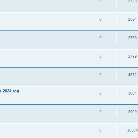
0
2723
0
2694
0
2768
0
2799
0
4572
 2024 год
0
3004
0
2909
0
10374