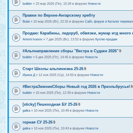
builder
» 23 мар 2026 (Пн), 15:28 в форуме
Новости
Правки по Верхне-Ангарскому хребту
Bulat
» 10 мар 2026 (Вт), 22:32 в форуме
Сайт, форум и Каталог перевал
Продаю: Карабины, ледоруб, обвязки, жумар итд много 
Artemi Ivanov
» 7 дек 2025 (Вс), 13:52 в форуме
Куплю-продам
#Альпнаправление сборы "Вестра в Судаке 2026"
builder
» 5 дек 2025 (Пт), 14:45 в форуме
Новости
Старт Школы альпинизма 25-26
Ирина Д
» 12 ноя 2025 (Ср), 14:50 в форуме
Новости
#ВестраЗимниеСборы Новый год 2026 в Приэльбрусье!
builder
» 10 ноя 2025 (Пн), 12:39 в форуме
Новости
[sticky] Пешеходная БУ 25-26
galka
» 10 ноя 2025 (Пн), 10:49 в форуме
Новости
горная СУ 25-26
galka
» 10 ноя 2025 (Пн), 10:43 в форуме
Новости