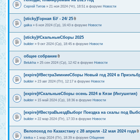
Сергей Титов
» 21 ноя 2024 (Чт), 18:51 в форуме
Новости
[sticky]Горная БУ - 24/ 25
galka
» 6 ноя 2024 (Ср), 16:43 в форуме
Новости
[sticky]#СкальныеСборы 2025
builder
» 9 окт 2024 (Ср), 18:45 в форуме
Новости
общее собрание
Belukha
» 25 сен 2024 (Ср), 12:42 в форуме
Новости
[expire]#ВестраЗимниеСборы Новый год 2024 в Приэльб
builder
» 23 авг 2024 (Пт), 12:17 в форуме
Новости
[expire]#СкальныеСборы осень 2024 в Кязи (Ингушетия)
builder
» 15 май 2024 (Ср), 18:36 в форуме
Новости
[expire]#ВестраВыездВыборг Поездка на скалы под Выб
builder
» 22 мар 2024 (Пт), 17:33 в форуме
Новости
Велопоход по Казахстану с 28 апреля -12 мая 2024 года
kletka
» 1 мар 2024 (Пт), 18:39 в форуме
Общение