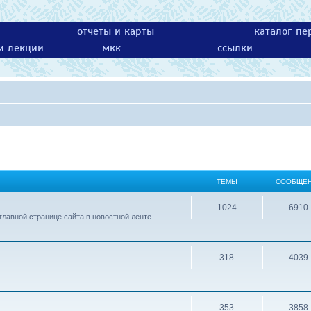
отчеты и карты
каталог пе
 и лекции
мкк
ссылки
ТЕМЫ
СООБЩЕ
1024
6910
лавной странице сайта в новостной ленте.
318
4039
353
3858