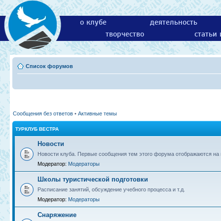
о клубе
деятельность
творчество
статьи
Список форумов
Сообщения без ответов
•
Активные темы
ТУРКЛУБ ВЕСТРА
Новости
Новости клуба. Первые сообщения тем этого форума отображаются на г
Модератор:
Модераторы
Школы туристической подготовки
Расписание занятий, обсуждение учебного процесса и т.д.
Модератор:
Модераторы
Снаряжение