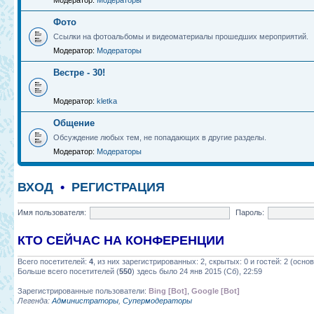
Модератор:
Модераторы
Фото
Ссылки на фотоальбомы и видеоматериалы прошедших мероприятий.
Модератор:
Модераторы
Вестре - 30!
Модератор:
kletka
Общение
Обсуждение любых тем, не попадающих в другие разделы.
Модератор:
Модераторы
ВХОД
•
РЕГИСТРАЦИЯ
Имя пользователя:
Пароль:
КТО СЕЙЧАС НА КОНФЕРЕНЦИИ
Всего посетителей:
4
, из них зарегистрированных: 2, скрытых: 0 и гостей: 2 (осн
Больше всего посетителей (
550
) здесь было 24 янв 2015 (Сб), 22:59
Зарегистрированные пользователи:
Bing [Bot]
,
Google [Bot]
Легенда:
Администраторы
,
Супермодераторы