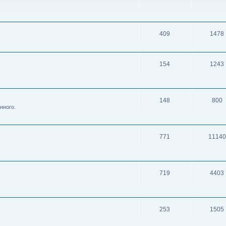
409
1478
154
1243
148
800
нного.
771
11140
719
4403
253
1505