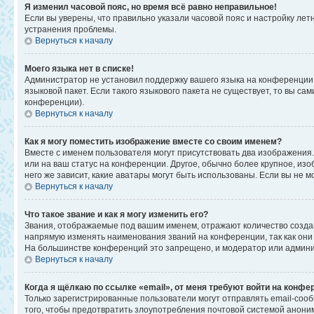
Я изменил часовой пояс, но время всё равно неправильное!
Если вы уверены, что правильно указали часовой пояс и настройку ле
устранения проблемы.
Вернуться к началу
Моего языка нет в списке!
Администратор не установил поддержку вашего языка на конференции,
языковой пакет. Если такого языкового пакета не существует, то вы 
конференции).
Вернуться к началу
Как я могу поместить изображение вместе со своим именем?
Вместе с именем пользователя могут присутствовать два изображения. 
или на ваш статус на конференции. Другое, обычно более крупное, изо
него же зависит, какие аватары могут быть использованы. Если вы не
Вернуться к началу
Что такое звание и как я могу изменить его?
Звания, отображаемые под вашим именем, отражают количество созд
напрямую изменять наименования званий на конференции, так как они
На большинстве конференций это запрещено, и модератор или админи
Вернуться к началу
Когда я щёлкаю по ссылке «email», от меня требуют войти на конфе
Только зарегистрированные пользователи могут отправлять email-соо
того, чтобы предотвратить злоупотребления почтовой системой анон