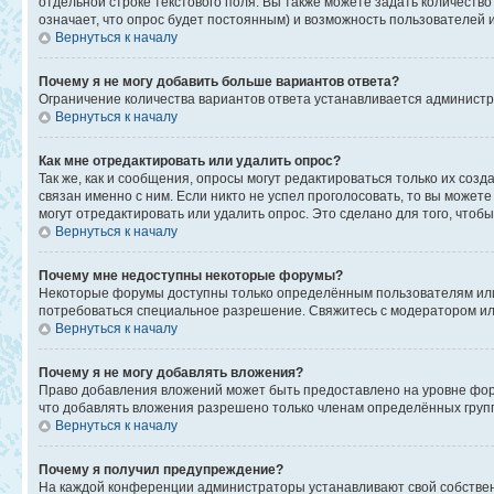
отдельной строке текстового поля. Вы также можете задать количеств
означает, что опрос будет постоянным) и возможность пользователей 
Вернуться к началу
Почему я не могу добавить больше вариантов ответа?
Ограничение количества вариантов ответа устанавливается админист
Вернуться к началу
Как мне отредактировать или удалить опрос?
Так же, как и сообщения, опросы могут редактироваться только их со
связан именно с ним. Если никто не успел проголосовать, то вы может
могут отредактировать или удалить опрос. Это сделано для того, чтоб
Вернуться к началу
Почему мне недоступны некоторые форумы?
Некоторые форумы доступны только определённым пользователям или г
потребоваться специальное разрешение. Свяжитесь с модератором и
Вернуться к началу
Почему я не могу добавлять вложения?
Право добавления вложений может быть предоставлено на уровне фор
что добавлять вложения разрешено только членам определённых групп
Вернуться к началу
Почему я получил предупреждение?
На каждой конференции администраторы устанавливают свой собствен