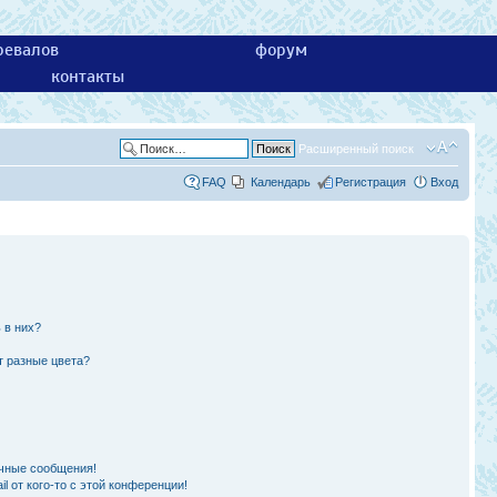
ревалов
форум
контакты
Расширенный поиск
FAQ
Календарь
Регистрация
Вход
 в них?
т разные цвета?
чные сообщения!
l от кого-то с этой конференции!