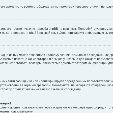
тнего времени, но время отображается по-прежнему неверное, значит, непра
 или же просто никто не перевёл phpBB на ваш язык. Попробуйте узнать у а
сами можете перевести phpBB на свой язык. Дополнительную информацию вы мо
Одно из них может относиться к вашему званию, обычно это звёздочки, квадр
бражение известно как «аватара» и обычно уникально для каждого пользовате
 можете использовать аватары, свяжитесь с администратором конференции дл
анных вами сообщений или идентифицируют определённых пользователей: н
 установлены её администратором. Пожалуйста, не засоряйте конференцию н
стратор понизят значение вашего счётчика сообщений.
ренцию!
бщения другим пользователям через встроенную в конференцию форму, и тол
имными пользователями.