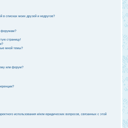
й в списках моих друзей и недругов?
и форумам?
стую страницу!
и?
ные мной темы?
тему или форум?
ференции?
рректного использования и/или юридических вопросов, связанных с этой