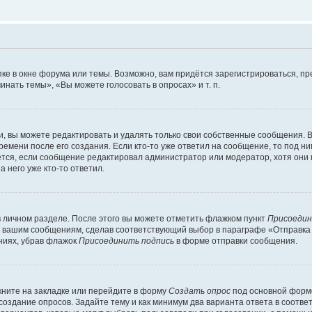
ке в окне форума или темы. Возможно, вам придётся зарегистрироваться, п
нать темы», «Вы можете голосовать в опросах» и т. п.
 вы можете редактировать и удалять только свои собственные сообщения. В
ремени после его создания. Если кто-то уже ответил на сообщение, то под н
ляется, если сообщение редактировал администратор или модератор, хотя они
 него уже кто-то ответил.
в личном разделе. После этого вы можете отметить флажком пункт
Присоедин
м вашим сообщениям, сделав соответствующий выбор в параграфе «Отправка
ниях, убрав флажок
Присоединить подпись
в форме отправки сообщения.
ните на закладке или перейдите в форму
Создать опрос
под основной формо
 создание опросов. Задайте тему и как минимум два варианта ответа в соотв