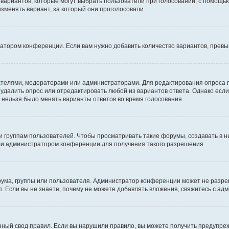
о вариантов, которые могут выбрать пользователи при голосовании, с помощь
изменять вариант, за который они проголосовали.
ратором конференции. Если вам нужно добавить количество вариантов, прев
здателями, модераторами или администраторами. Для редактирования опроса 
е удалить опрос или отредактировать любой из вариантов ответа. Однако есл
ы нельзя было менять варианты ответов во время голосования.
руппам пользователей. Чтобы просматривать такие форумы, создавать в ни
ли администратором конференции для получения такого разрешения.
ума, группы или пользователя. Администратор конференции может не разре
. Если вы не знаете, почему не можете добавлять вложения, свяжитесь с а
ный свод правил. Если вы нарушили правило, вы можете получить предупреж