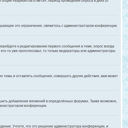
ю опции «Вариантов ответа», период проведения опроса в днях (0
ышающее это ограничение, свяжитесь с администратором конференции.
перейдите к редактированию первого сообщения в теме; опрос всегда
и кто-то уже проголосовал, то только модераторы или администраторы
х темы и оставлять сообщения, совершать другие действия, вам может
шить добавление вложений в определённых форумах. Также возможно,
дминистратором конференции.
дение. Учтите, что это решение администратора конференции, и