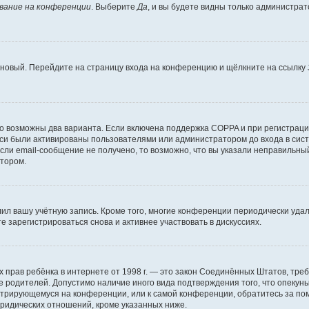
вание на конференции
. Выберите
Да
, и вы будете видны только администра
ь новый. Перейдите на страницу входа на конференцию и щёлкните на ссылку
то возможны два варианта. Если включена поддержка COPPA и при регистрации
си были активированы пользователями или администратором до входа в сист
ли email-сообщение не получено, то возможно, что вы указали неправильный
атором.
лил вашу учётную запись. Кроме того, многие конференции периодически уд
 зарегистрироваться снова и активнее участвовать в дискуссиях.
стных прав ребёнка в интернете от 1998 г. — это закон Соединённых Штатов, т
ие родителей. Допустимо наличие иного вида подтверждения того, что опек
гистрирующемуся на конференции, или к самой конференции, обратитесь за п
ридических отношений, кроме указанных ниже.