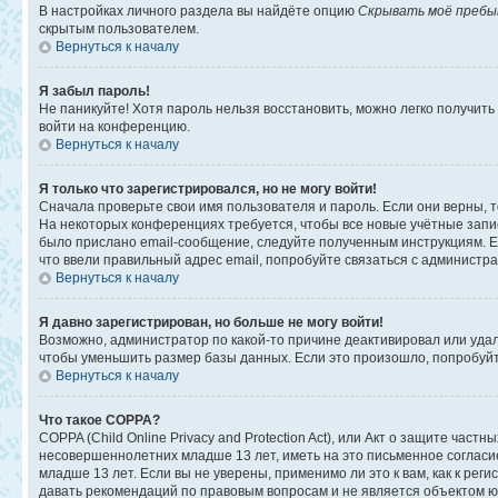
В настройках личного раздела вы найдёте опцию
Скрывать моё пребы
скрытым пользователем.
Вернуться к началу
Я забыл пароль!
Не паникуйте! Хотя пароль нельзя восстановить, можно легко получит
войти на конференцию.
Вернуться к началу
Я только что зарегистрировался, но не могу войти!
Сначала проверьте свои имя пользователя и пароль. Если они верны, 
На некоторых конференциях требуется, чтобы все новые учётные запи
было прислано email-сообщение, следуйте полученным инструкциям. Ес
что ввели правильный адрес email, попробуйте связаться с администр
Вернуться к началу
Я давно зарегистрирован, но больше не могу войти!
Возможно, администратор по какой-то причине деактивировал или уда
чтобы уменьшить размер базы данных. Если это произошло, попробуйте
Вернуться к началу
Что такое COPPA?
COPPA (Child Online Privacy and Protection Act), или Акт о защите ча
несовершеннолетних младше 13 лет, иметь на это письменное соглас
младше 13 лет. Если вы не уверены, применимо ли это к вам, как к ре
давать рекомендаций по правовым вопросам и не является объектом ю