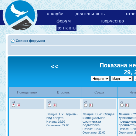
о клубе
деятельность
отче
форум
творчество
контакты
Список форумов
Показана не
<<
29, 
Понедельник
Вторник
Среда
Чет
24
25
26
27
Лекция: БУ: Туризм-
Лекция: ВБУ: Общая
Лекция: СУ
вид спорта
и специальная
движения 
физическая
преодолен
Начало: 19:30
подготовка
препятстви
Окончание: 22:00
Начало: 19:30
Начало: 19:0
Окончание: 22:00
Окончание: 2