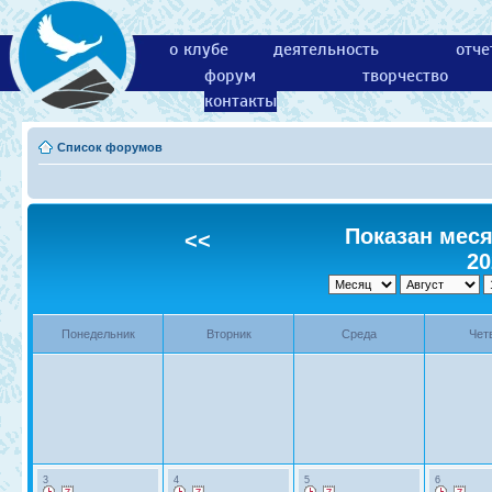
о клубе
деятельность
отче
форум
творчество
контакты
Список форумов
Показан месяц
<<
20
Понедельник
Вторник
Среда
Чет
3
4
5
6