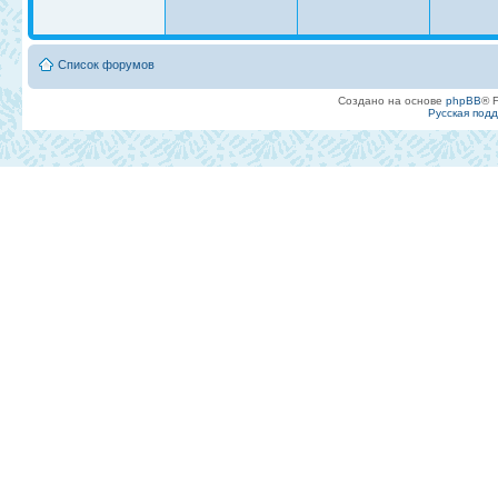
Список форумов
Создано на основе
phpBB
® 
Русская под