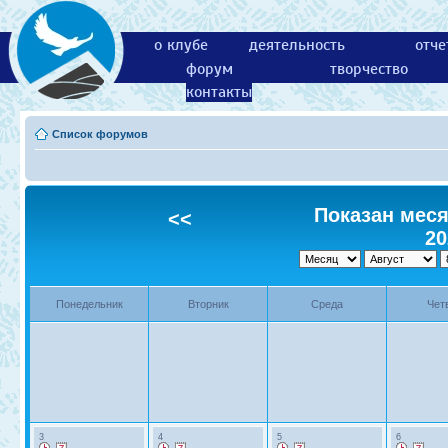
о клубе
деятельность
отче
форум
творчество
контакты
Список форумов
Показан месяц
<<
20
Понедельник
Вторник
Среда
Чет
3
4
5
6