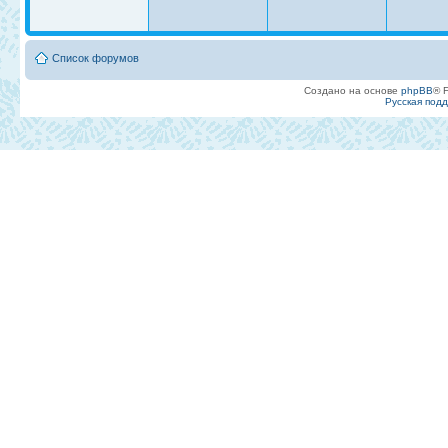
Список форумов
Создано на основе
phpBB
® 
Русская под