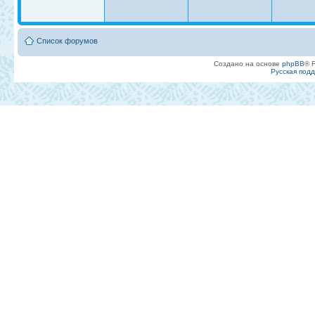
Список форумов
Создано на основе
phpBB
® 
Русская под