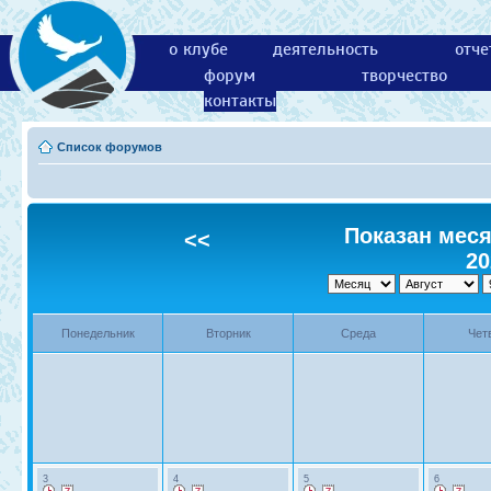
о клубе
деятельность
отче
форум
творчество
контакты
Список форумов
Показан месяц
<<
20
Понедельник
Вторник
Среда
Чет
3
4
5
6