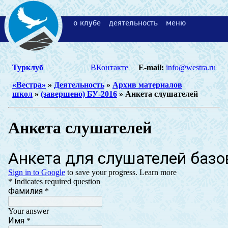
о клубе
деятельность
меню
Турклуб
ВКонтакте
E-mail:
info@westra.ru
«Вестра»
»
Деятельность
»
Архив материалов
школ
»
(завершено) БУ-2016
» Анкета слушателей
Анкета слушателей