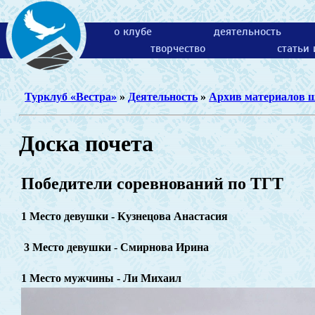
о клубе
деятельность
творчество
статьи
Турклуб «Вестра»
»
Деятельность
»
Архив материалов 
Доска почета
Победители соревнований по ТГТ
1 Место девушки - Кузнецова Анастасия
3
Место девушки - Смирнова Ирина
1 Место мужчины -
Ли Михаил