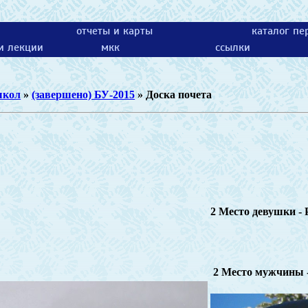
отчеты и карты
каталог пе
 и лекции
мкк
ссылки
школ
»
(завершено) БУ-2015
» Доска почета
2 Место девушки -
2 Место мужчины 