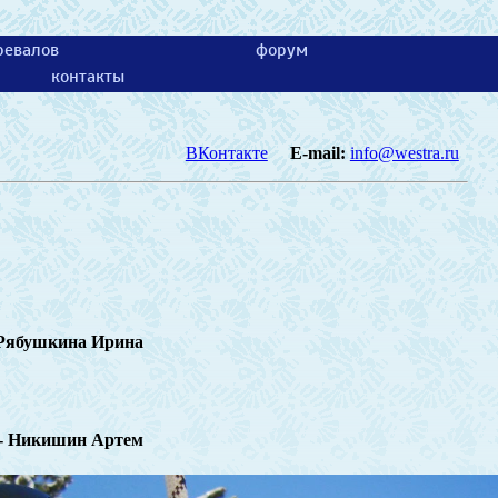
ревалов
форум
контакты
ВКонтакте
E-mail:
info@westra.ru
Рябушкина Ирина
-
Никишин Артем