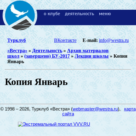
о клубе
деятельность
меню
Турклуб
ВКонтакте
E-mail:
info@westra.ru
«Вестра»
»
Деятельность
»
Архив материалов
школ
»
(завершено) БУ-2017
»
Лекции школы
» Копия
Январь
Копия Январь
© 1998 – 2026, Турклуб «Вестра» (
webmaster@westra.ru
),
карта
сайта