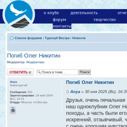
о клубе
деятельность
отче
форум
творчество
контакты
Список форумов
‹
Турклуб Вестра
‹
Новости
Погиб Олег Никитин
Модератор:
Модераторы
Ответить
Погиб Олег Никитин
Anya
Завсегдатай
Anya
» 30 ноя 2025 (Вс), 16:3
Сообщения:
201
Зарегистрирован:
18 май 2004
(Вт), 10:21
Друзья, очень печальная 
Откуда:
Moscow, т/к Вестра
наш одноклубник Олег Ни
походы, а часть были ег
искренний, отзывчивый, 
с очень хорошим чувство