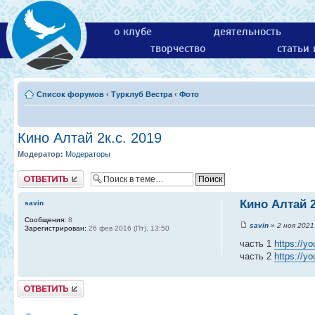
о клубе
деятельность
творчество
статьи
Список форумов
‹
Турклуб Вестра
‹
Фото
Кино Алтай 2к.с. 2019
Модератор:
Модераторы
Ответить
Кино Алтай 2
savin
Сообщения:
8
savin
» 2 ноя 2021 
Зарегистрирован:
26 фев 2016 (Пт), 13:50
часть 1
https://y
часть 2
https://y
Ответить