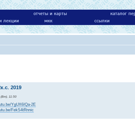
отчеты и карты
каталог пе
 и лекции
мкк
ссылки
к.с. 2019
(Вт), 11:50
outu.be/YgUX6IQa-2E
outu.be/FekS4tRnnic