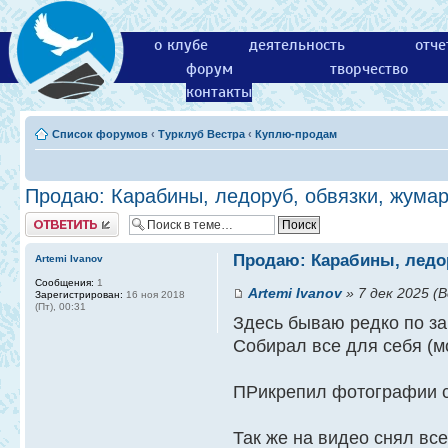
о клубе
деятельность
отче
форум
творчество
контакты
Список форумов
‹
Турклуб Вестра
‹
Куплю-продам
Продаю: Карабины, ледоруб, обвязки, жумар
Ответить
Продаю: Карабины, ледор
Artemi Ivanov
Сообщения:
1
Artemi Ivanov
» 7 дек 2025 (В
Зарегистрирован:
16 ноя 2018
(Пт), 00:31
Здесь бываю редко по за
Собирал все для себя (мой
ПРикрепил фотографии с
Так же на видео снял все