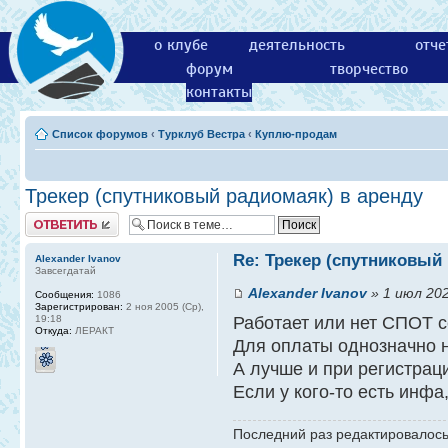
о клубе
деятельность
отче
форум
творчество
контакты
Список форумов
‹
Турклуб Вестра
‹
Куплю-продам
Трекер (спутниковый радиомаяк) в аренду
Ответить
Re: Трекер (спутниковый
Alexander Ivanov
Завсегдатай
Alexander Ivanov
» 1 июл 202
Сообщения:
1086
Зарегистрирован:
2 ноя 2005 (Ср),
19:18
Работает или нет СПОТ с
Откуда:
ЛЕРАКТ
Для оплаты однозначно н
А лучше и при регистрац
Если у кого-то есть инфа,
Последний раз редактировалос