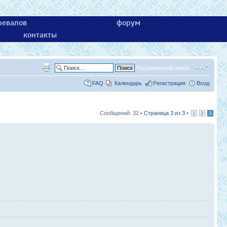
ревалов
форум
контакты
Расширенный поиск
FAQ
Календарь
Регистрация
Вход
Сообщений: 32 •
Страница
3
из
3
•
1
2
3