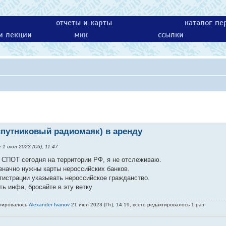
отчеты и карты
каталог пе
 и лекции
мкк
ссылки
(спутниковый радиомаяк) в аренду
 1 июл 2023 (Сб), 11:47
 СПОТ сегодня на территории РФ, я не отслеживаю.
значно нужны карты нероссийских банков.
гистрации указывать нероссийское гражданство.
ть инфа, бросайте в эту ветку
ктировалось
Alexander Ivanov
21 июл 2023 (Пт), 14:19, всего редактировалось 1 раз.