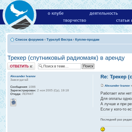
о клубе
деятельность
творчество
статьи
Список форумов
‹
Турклуб Вестра
‹
Куплю-продам
Трекер (спутниковый радиомаяк) в аренду
Ответить
Re: Трекер 
Alexander Ivanov
Завсегдатай
Alexander Ivanov
»
Сообщения:
1086
Зарегистрирован:
2 ноя 2005 (Ср), 19:18
Работает или нет
Откуда:
ЛЕРАКТ
Для оплаты одно
А лучше и при ре
Если у кого-то ес
Последний раз реда