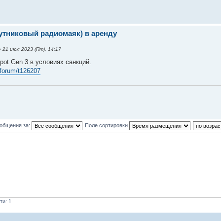
путниковый радиомаяк) в аренду
 21 июл 2023 (Пт), 14:17
pot Gen 3 в условиях санкций.
/forum/t126207
ообщения за:
Поле сортировки
ти: 1