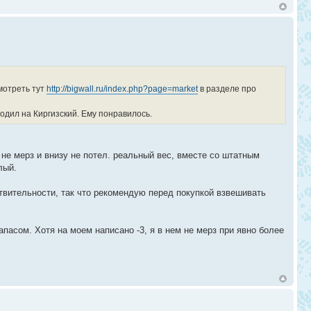
мотреть тут
http://bigwall.ru/index.php?page=market
в разделе про
одил на Киргизский. Ему понравилось.
не мерз и внизу не потел. реальный вес, вместе со штатным
лый.
твительности, так что рекомендую перед покупкой взвешивать
асом. Хотя на моем написано -3, я в нем не мерз при явно более