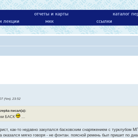
отчеты и карты
каталог пе
 и лекции
мкк
ссылки
7 (Чт), 23:52
repka писал(а):
аки БАСК
....
рист, как-то недавно закупался басковским снаряжением с турклубом МГУ
а оказался мягко говоря - не фонтан. поясной ремень был пришит по диа