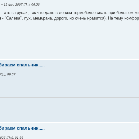
» 12 фев 2007 (Пн), 06:56
- это в трусах, так что даже в легком термобелье спать при большем м
 - "Салева", пух, мембрана, дорого, но очень нравится). На тему комфор
ираем спальник.....
Ср), 09:57
ираем спальник.....
026 (Пт), 01:56