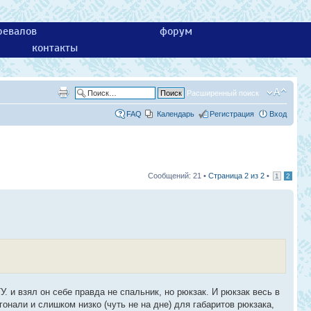
ревалов
форум
контакты
Расширенный поиск
FAQ
Календарь
Регистрация
Вход
Сообщений: 21 •
Страница
2
из
2
•
1
2
. и взял он себе правда не спальник, но рюкзак. И рюкзак весь в
гонали и слишком низко (чуть не на дне) для габаритов рюкзака,