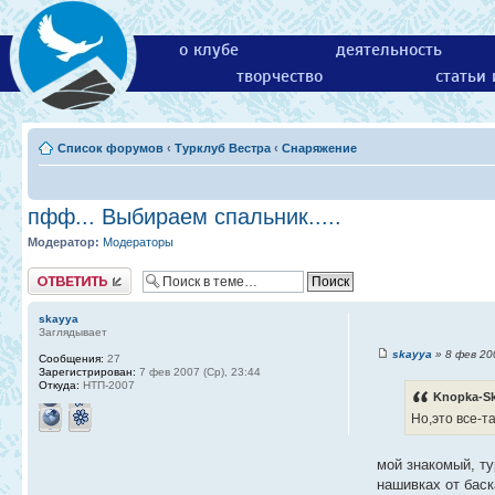
о клубе
деятельность
творчество
статьи
Список форумов
‹
Турклуб Вестра
‹
Снаряжение
пфф... Выбираем спальник.....
Модератор:
Модераторы
Ответить
skayya
Заглядывает
skayya
» 8 фев 200
Сообщения:
27
Зарегистрирован:
7 фев 2007 (Ср), 23:44
Откуда:
НТП-2007
Knopka-Sk
Но,это все-т
мой знакомый, ту
нашивках от баск