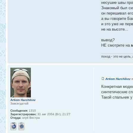
несушие швы прос
Знакомый был сил
он перешивал его
а вы говорите Ба
и это уже не пер
не на высоте...
вывод?
НЕ смотрите на
м
поход - это не цель,
Artiom Harchikov
»
Конкретная моде
синтетические сп
Такой спальник 
Artiom Harchikov
Завсегдатай
Сообщения:
1310
Зарегистрирован:
31 авг 2004 (Вт), 21:27
Откуда:
клуб Вестра