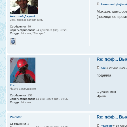
Анатолий Джулий
Михаил, комфорт 
(последнее время
Анатолий Джулий
Зам. председателя МКК
Сообщения:
46
Зарегистрирован:
24 дек 2006 (Вс), 08:28
Откуда:
Москва, "Вестра"
Re: пфф... Выб
Кос
» 28 авг 2024 (
подняла
Кос
Часто заглядывает
С уважением
Сообщения:
153
Ирина
Зарегистрирован:
14 июн 2005 (Вт), 07:32
Откуда:
Москва
Re: пфф... Выб
Polestar
Сообщения:
2
Polestar
» 16 янв 2