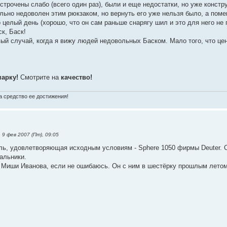
трочены слабо (всего один раз), были и еще недостатки, но уже констру
ьно недоволен этим рюкзаком, но вернуть его уже нельзя было, а поменя
 целый день (хорошо, что он сам раньше снарягу шил и это для него не 
ск, Баск!
вый случай, когда я вижу людей недовольных Баском. Мало того, что це
арку!
Смотрите на
качество!
 а средство ее достижения!
 9 фев 2007 (Пт), 09:05
ль, удовлетворяющая исходным условиям - Sphere 1050 фирмы Deuter. 
альники.
у Миши Иванова, если не ошибаюсь. Он с ним в шестёрку прошлым летом