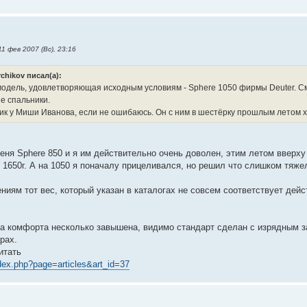
1 фев 2007 (Вс), 23:16
chikov писал(а):
модель, удовлетворяющая исходным условиям - Sphere 1050 фирмы Deuter. С
е спальники.
ик у Миши Иванова, если не ошибаюсь. Он с ним в шестёрку прошлым летом х
ня Sphere 850 и я им действительно очень доволен, этим летом вверху 
1650г. А на 1050 я поначалу прицеливался, но решил что слишком тяже
иям тот вес, который указан в каталогах не совсем соответствует дейс
а комфорта несколько завышена, видимо стандарт сделан с изрядным зап
рах.
итать
index.php?page=articles&art_id=37