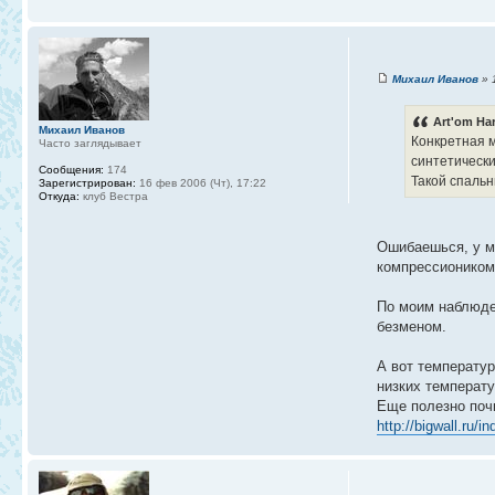
Михаил Иванов
» 1
Art'om Har
Михаил Иванов
Конкретная 
Часто заглядывает
синтетически
Сообщения:
174
Такой спальн
Зарегистрирован:
16 фев 2006 (Чт), 17:22
Откуда:
клуб Вестра
Ошибаешься, у ме
компрессиоником 
По моим наблюден
безменом.
А вот температур
низких температу
Еще полезно поч
http://bigwall.ru/