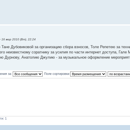
 16 мар 2010 (Вт), 22:24
Тане Дубовиковой за организацию сбора взносов, Толе Репетею за техн
его неизвестному соратнику за усилия по части интернет доступа, Гале
ею Дурнову, Анатолию Джулию - за музыкальное оформление мероприят
ения за:
Поле сортировки
ти: 1