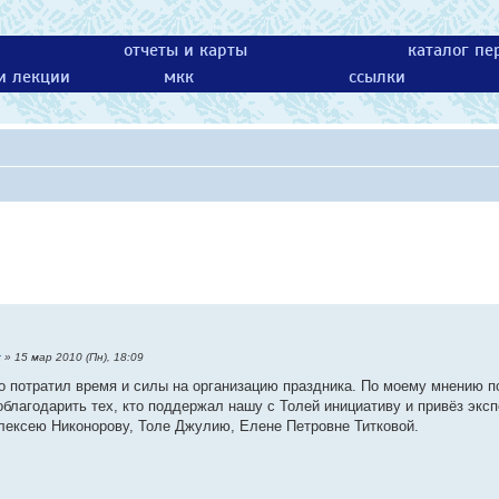
отчеты и карты
каталог пе
 и лекции
мкк
ссылки
:
» 15 мар 2010 (Пн), 18:09
о потратил время и силы на организацию праздника. По моему мнению п
благодарить тех, кто поддержал нашу с Толей инициативу и привёз эксп
лексею Никонорову, Толе Джулию, Елене Петровне Титковой.