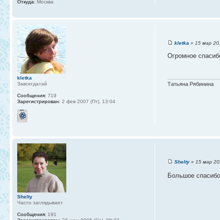
Откуда:
Москва
kletka
» 15 мар 201
Огромное спасибо
kletka
Завсегдатай
Татьяна Рябинина
Сообщения:
719
Зарегистрирован:
2 фев 2007 (Пт), 13:04
Shelty
» 15 мар 201
Большое спасибо
Shelty
Часто заглядывает
Сообщения:
191