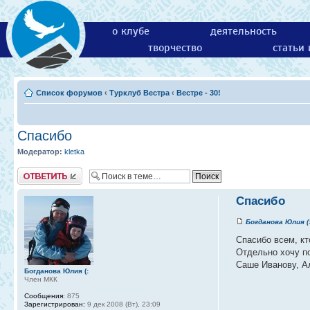
о клубе
деятельность
творчество
статьи
Список форумов
‹
Турклуб Вестра
‹
Вестре - 30!
Спасибо
Модератор:
kletka
Ответить
Спасибо
Богданова Юлия (
Спасибо всем, кт
Отдельно хочу по
Саше Иванову, А
Богданова Юлия (:
Член МКК
Сообщения:
875
Зарегистрирован:
9 дек 2008 (Вт), 23:09