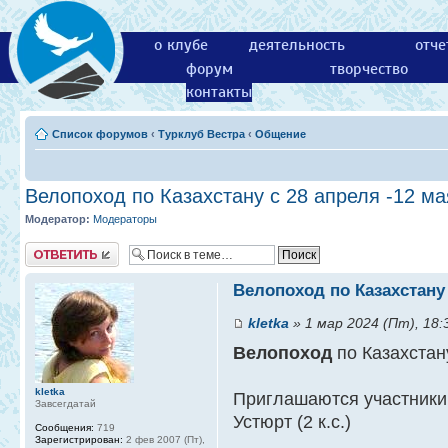
о клубе
деятельность
отче
форум
творчество
контакты
Список форумов
‹
Турклуб Вестра
‹
Общение
Велопоход по Казахстану с 28 апреля -12 ма
Модератор:
Модераторы
Ответить
Велопоход по Казахстану 
kletka
» 1 мар 2024 (Пт), 18:
Велопоход
по Казахстан
kletka
Приглашаются участники
Завсегдатай
Устюрт (2 к.с.)
Сообщения:
719
Зарегистрирован:
2 фев 2007 (Пт),