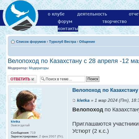
о клубе
деятельность
отче
форум
творчество
контакты
Список форумов
‹
Турклуб Вестра
‹
Общение
Велопоход по Казахстану с 28 апреля -12 ма
Модератор:
Модераторы
Ответить
Велопоход по Казахстану 
kletka
» 1 мар 2024 (Пт), 18:
Велопоход
по Казахстан
kletka
Приглашаются участники
Завсегдатай
Устюрт (2 к.с.)
Сообщения:
719
Зарегистрирован:
2 фев 2007 (Пт),