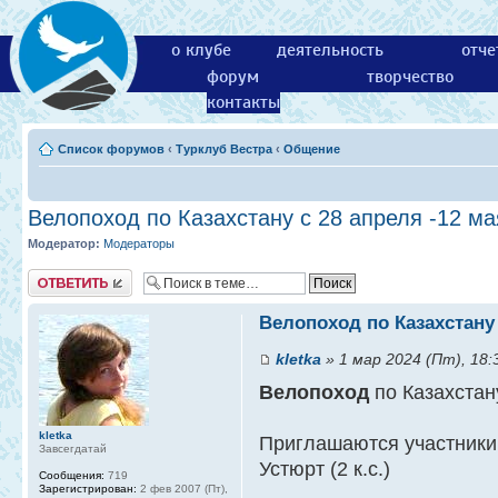
о клубе
деятельность
отче
форум
творчество
контакты
Список форумов
‹
Турклуб Вестра
‹
Общение
Велопоход по Казахстану с 28 апреля -12 ма
Модератор:
Модераторы
Ответить
Велопоход по Казахстану 
kletka
» 1 мар 2024 (Пт), 18:
Велопоход
по Казахстан
kletka
Приглашаются участники
Завсегдатай
Устюрт (2 к.с.)
Сообщения:
719
Зарегистрирован:
2 фев 2007 (Пт),