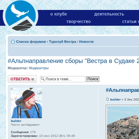
о клубе
деятельность
творчество
статьи
Список форумов
‹
Турклуб Вестра
‹
Новости
#Альпнаправление сборы "Вестра в Судаке 
Модератор:
Модераторы
Ответить
#Альпнаправ
builder
» 5 дек 202
builder
Часто заглядывает
Сообщения:
179
Зарегистрирован:
10 июл 2012 (Вт), 06:49