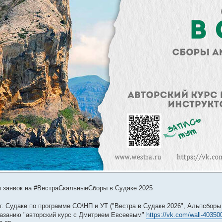
 заявок на #ВестраСкальныеСборы в Судаке 2025
г. Судаке по программе СО\НП и УТ ("Вестра в Судаке 2026", Альпсбор
азанию "авторский курс с Дмитрием Евсеевым"
https://vk.com/wall-4035