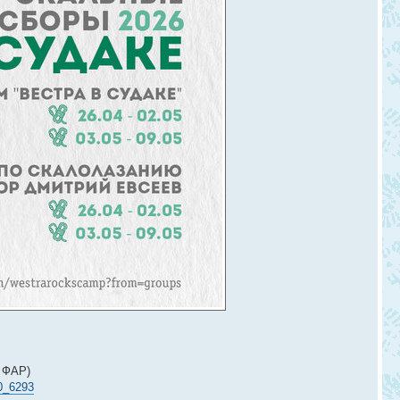
ы ФАР)
00_6293