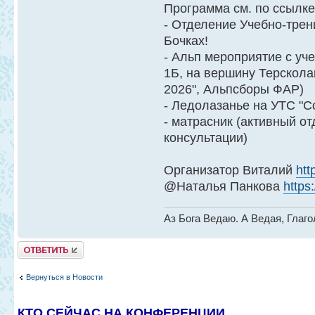
Программа см. по ссылк
- Отделение Учебно-трен
Бочках!
- Альп мероприятие с у
1Б, на вершину Терскола
2026", Альпсборы ФАР)
- Ледолазанье на УТС "С
- матрасник (активный о
консультации)
Организатор Виталий
htt
@Наталья Панкова
https
Аз Бога Ведаю. А Ведая, Глаг
Ответить
Вернуться в Новости
КТО СЕЙЧАС НА КОНФЕРЕНЦИИ