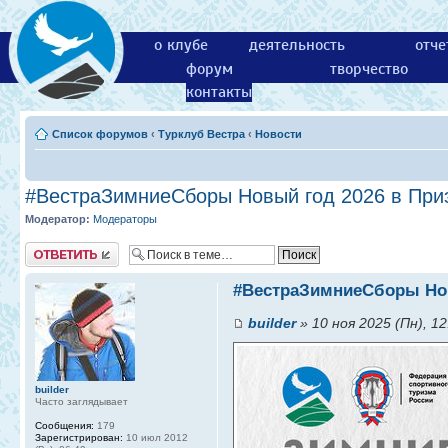
о клубе
деятельность
отче
форум
творчество
контакты
Список форумов
‹
Турклуб Вестра
‹
Новости
#ВестраЗимниеСборы Новый год 2026 в При
Модератор:
Модераторы
Ответить
#ВестраЗимниеСборы Нов
builder
» 10 ноя 2025 (Пн), 12
builder
Часто заглядывает
Сообщения:
179
Зарегистрирован:
10 июл 2012