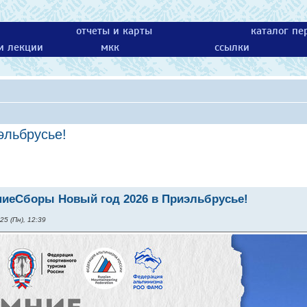
отчеты и карты
каталог пе
 и лекции
мкк
ссылки
эльбрусье!
иеСборы Новый год 2026 в Приэльбрусье!
25 (Пн), 12:39