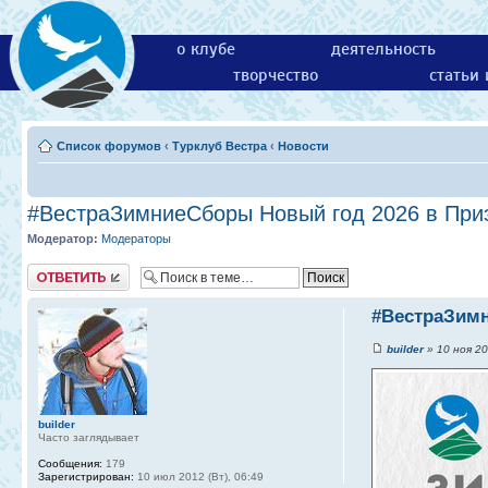
о клубе
деятельность
творчество
статьи
Список форумов
‹
Турклуб Вестра
‹
Новости
#ВестраЗимниеСборы Новый год 2026 в При
Модератор:
Модераторы
Ответить
#ВестраЗимн
builder
» 10 ноя 20
builder
Часто заглядывает
Сообщения:
179
Зарегистрирован:
10 июл 2012 (Вт), 06:49