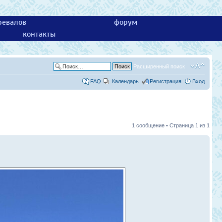
ревалов
форум
контакты
Расширенный поиск
FAQ
Календарь
Регистрация
Вход
1 сообщение • Страница
1
из
1