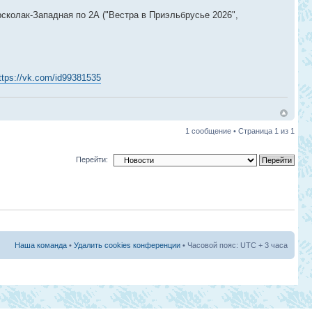
сколак-Западная по 2А ("Вестра в Приэльбрусье 2026",
ttps://vk.com/id99381535
1 сообщение • Страница
1
из
1
Перейти:
Наша команда
•
Удалить cookies конференции
• Часовой пояс: UTC + 3 часа