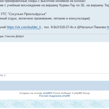
но-тренировочные сборы с высотной ночевкой на Бочках!
ие с учебным восхождение на вершину Курмы-Тау по 1Б, на вершину Тер
а УТС "Сосульки Приэльбрусья"
ивный отдых, включено проживание, питание и консультации)
алий
https://vk.com/builder_it
, тел. 8-9о3-518-27-4o и @Наталья Панкова
h
дая, Глаголю Добро!
ти: 1
Создано на основе
phpBB
® Forum Software © phpBB Group
Русская поддержка phpBB