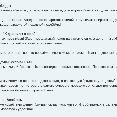
абордаж.
ъявил забастовку и теперь ваша очередь усмирить бунт в желудке самог
 для главных блюд, которые заряжают силой и поднимают пиратский дух
а до наваристой походной похлёбки.]
а "К дьяволу на рога".
ых псов моря! Ждет нас дальний поход на утлом судне, а цель - награб
аплакал, а набить животики чем-то надо.
Смастерить яство, что не займет много места в трюме. Только сушеные п
 души Госпожи Цзинь.
спыльчивой Госпожи Цзинь сегодня штормит настроение. Пересох ром, за
и мы ищем не просто сладкое блюдо, а настоящую "радость для души" -
анах; десерт, от которого у самого сурового морского волка дрогнет сер
 удивите бывалую пиратку Цзинь!]
е от Барбоссы.
уже кораблекрушения! Слушай сюда, морской волк! Собираемся в дальний 
 морского чудовища!