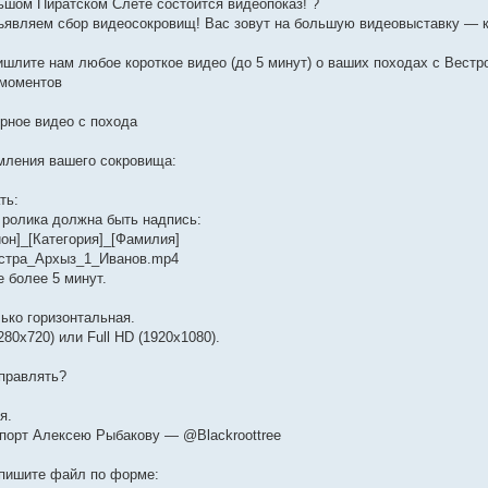
ьшом Пиратском Слёте состоится видеопоказ! ?
ъявляем сбор видеосокровищ! Вас зовут на большую видеовыставку — к
ишлите нам любое короткое видео (до 5 минут) о ваших походах с Вестро
 моментов
рное видео с похода
ления вашего сокровища:
ть:
 ролика должна быть надпись:
йон]_[Категория]_[Фамилия]
стра_Архыз_1_Иванов.mp4
 более 5 минут.
ько горизонтальная.
80x720) или Full HD (1920x1080).
тправлять?
я.
-порт Алексею Рыбакову — @Blackroottree
пишите файл по форме: