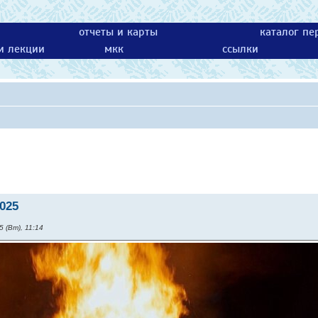
отчеты и карты
каталог пе
 и лекции
мкк
ссылки
2025
 (Вт), 11:14