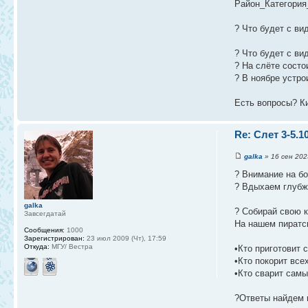
Район_Категори
? Что будет с в
? Что будет с в
?️ На слёте сост
?️ В ноябре устр
Есть вопросы? К
Re: Слет 3-5.1
galka
» 16 сен 2025
? Внимание на бо
? Вдыхаем глубже
galka
? Собирай свою к
Завсегдатай
На нашем пират
Сообщения:
1000
Зарегистрирован:
23 июл 2009 (Чт), 17:59
Откуда:
МГУ/ Вестра
•Кто приготовит 
•Кто покорит все
•Кто сварит самы
?Ответы найдем 