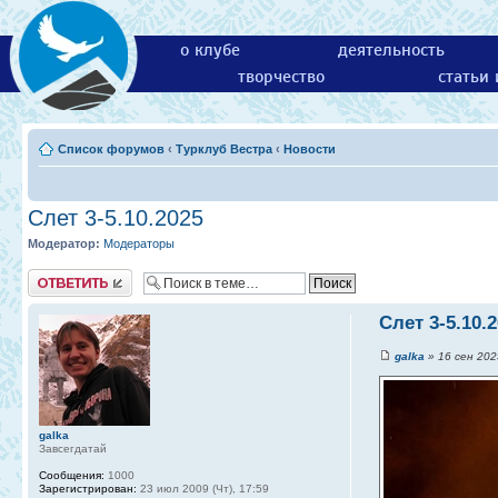
о клубе
деятельность
творчество
статьи
Список форумов
‹
Турклуб Вестра
‹
Новости
Слет 3-5.10.2025
Модератор:
Модераторы
Ответить
Слет 3-5.10.
galka
» 16 сен 2025
galka
Завсегдатай
Сообщения:
1000
Зарегистрирован:
23 июл 2009 (Чт), 17:59