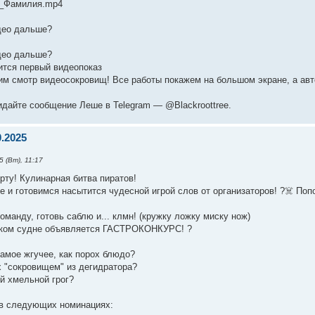
я_Фамилия.mp4
идео дальше?
идео дальше?
оится первый видеопоказ
оим смотр видеосокровищ! Все работы покажем на большом экране, а ав
идайте сообщение Леше в Telegram — @Blackroottree.
0.2025
 (Вт), 11:17
рту! Кулинарная битва пиратов!
 и готовимся насытится чудесной игрой слов от организаторов! ?‍☠️ По
оманду, готовь саблю и... клмн! (кружку ложку миску нож)
ском судне объявляется ГАСТРОКОНКУРС! ?
самое жгучее, как порох блюдо?
х "сокровищем" из дегидратора?
й хмельной грог?
в следующих номинациях: