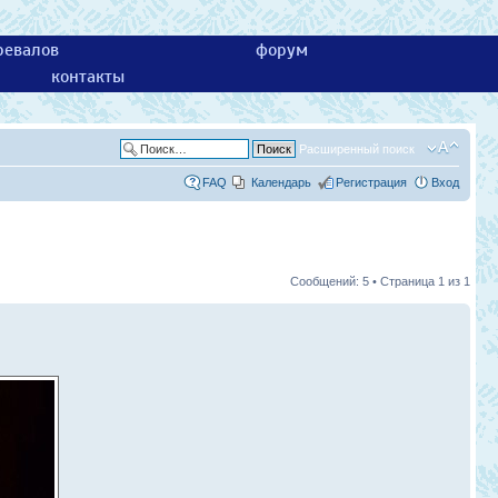
ревалов
форум
контакты
Расширенный поиск
FAQ
Календарь
Регистрация
Вход
Сообщений: 5 • Страница
1
из
1