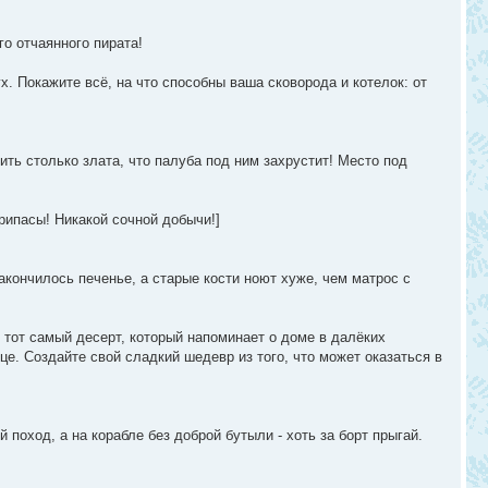
о отчаянного пирата!
. Покажите всё, на что способны ваша сковорода и котелок: от
ить столько злата, что палуба под ним захрустит! Место под
рипасы! Никакой сочной добычи!]
кончилось печенье, а старые кости ноют хуже, чем матрос с
 тот самый десерт, который напоминает о доме в далёких
дце. Создайте свой сладкий шедевр из того, что может оказаться в
поход, а на корабле без доброй бутыли - хоть за борт прыгай.