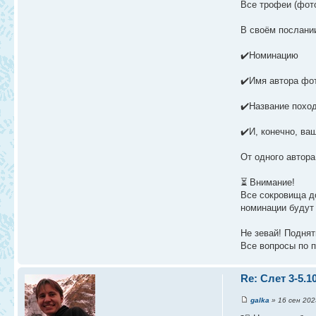
Все трофеи (фот
В своём послании
✔️Номинацию
✔️Имя автора фо
✔️Название похо
✔️И, конечно, ва
От одного автор
⏳ Внимание!
Все сокровища до
номинации будут 
Не зевай! Поднят
Все вопросы по 
Re: Слет 3-5.1
galka
» 16 сен 2025