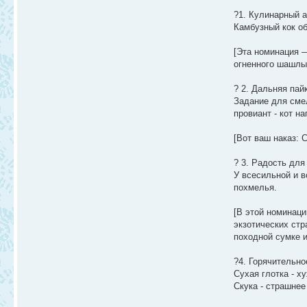
?1. Кулинарный 
Камбузный кок об
[Эта номинация —
огненного шашлык
? 2. Дальняя пайк
Задание для смел
провиант - кот н
[Вот ваш наказ: 
? 3. Радость для
У всесильной и в
похмелья.
[В этой номинаци
экзотических стр
походной сумке и
?4. Горячительно
Сухая глотка - х
Скука - страшнее