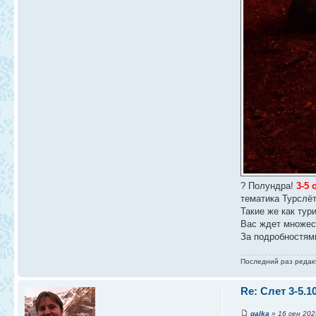
? Полундра!
3-5
тематика Турслёт
Такие же как ту
Вас ждет множест
За подробностями
Последний раз реда
Re: Слет 3-5.1
galka
» 16 сен 2025