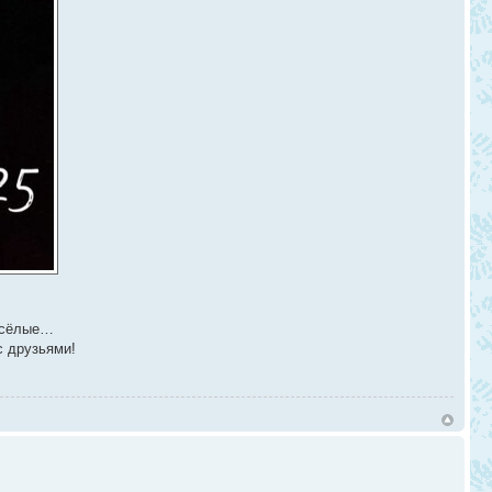
весёлые…
с друзьями!