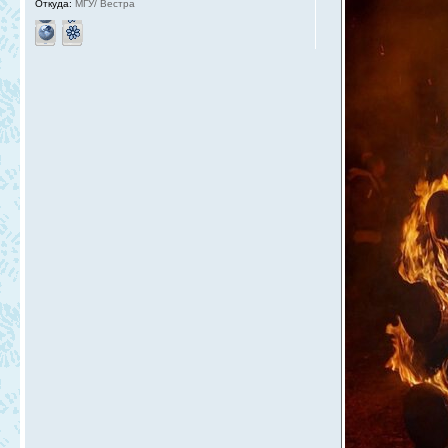
Откуда:
МГУ/ Вестра