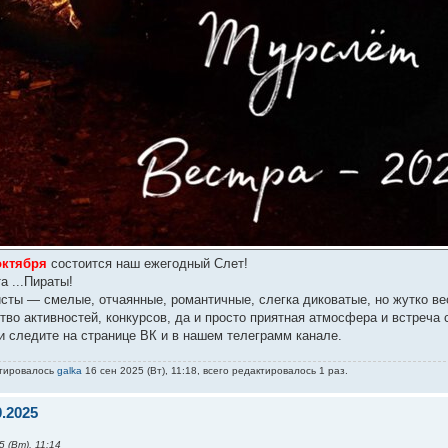
 октября
состоится наш ежегодный Слет!
а ...Пираты!
ристы — смелые, отчаянные, романтичные, слегка диковатые, но жутко 
во активностей, конкурсов, да и просто приятная атмосфера и встреча 
 следите на странице ВК и в нашем телеграмм канале.
ктировалось
galka
16 сен 2025 (Вт), 11:18, всего редактировалось 1 раз.
0.2025
 (Вт), 11:14