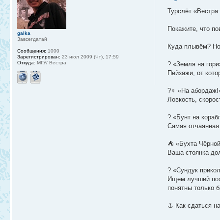
Турслёт «Вестра:
Покажите, что по
galka
Завсегдатай
Куда плывём? Но
Сообщения:
1000
Зарегистрирован:
23 июл 2009 (Чт), 17:59
Откуда:
МГУ/ Вестра
? «Земля на гори
Пейзажи, от кото
?‍♀️ «На абордаж!
Ловкость, скорос
? «Бунт на кораб
Самая отчаянная
⛺️ «Бухта Чёрно
Ваша стоянка дол
? «Сундук прикол
Ищем лучший пох
понятны только 
⚓️ Как сдаться н