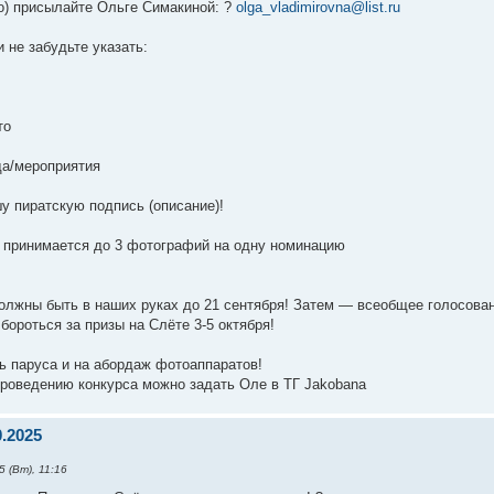
о) присылайте Ольге Симакиной: ?
olga_vladimirovna@list.ru
 не забудьте указать:
то
да/мероприятия
шу пиратскую подпись (описание)!
а принимается до 3 фотографий на одну номинацию
лжны быть в наших руках до 21 сентября! Затем — всеобщее голосование
бороться за призы на Слёте 3-5 октября!
ь паруса и на абордаж фотоаппаратов!
проведению конкурса можно задать Оле в ТГ Jakobana
0.2025
 (Вт), 11:16