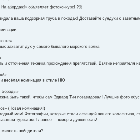
 На абордаж!» объявляет фотоконкурс! ?‍☠️
видала ваша подзорная труба в походах! Доставайте сундуки с заветн
минации:
зонте»
рых захватит дух у самого бывалого морского волка.
»
ть и отточенная техника прохождения препятствий. Взятие неприятеля н
ле!»
 и весёлая номинация в стиле НЮ
й Бороды»
жна быть такой, чтобы сам Эдвард Тич позавидовал! Лучшие фото обус
ов» (Новая номинация!)
одный мем! Фотографии, которые стали легендой вашего коллектива, 
бывалым туристам. Главное — юмор и душевность!
а милость победителя?