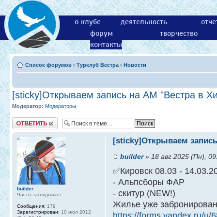
о клубе
деятельность
отче
форум
творчество
контакты
Список форумов
‹
Турклуб Вестра
‹
Новости
[sticky]Открываем запись на АМ "Вестра в Х
Модератор:
Модераторы
Ответить
[sticky]Открываем запись
builder
» 18 авг 2025 (Пн), 09
✅Кировск 08.03 - 14.03.2
- Альпсборы ФАР
builder
- скитур (NEW!)
Часто заглядывает
Жилье уже забронирован
Сообщения:
179
Зарегистрирован:
10 июл 2012
https://forms.yandex.ru/