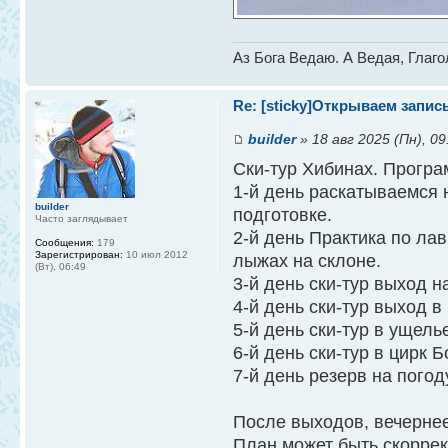
Аз Бога Ведаю. А Ведая, Глаг
Re: [sticky]Открываем запис
builder
» 18 авг 2025 (Пн), 09
Ски-тур Хибинах. Програ
1-й день раскатываемся 
builder
подготовке.
Часто заглядывает
2-й день Практика по лав
Сообщения:
179
Зарегистрирован:
10 июл 2012
лыжах на склоне.
(Вт), 06:49
3-й день ски-тур выход н
4-й день ски-тур выход 
5-й день ски-тур в ущель
6-й день ски-тур в цирк 
7-й день резерв на погод
После выходов, вечернее
План может быть скорре